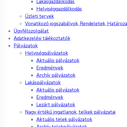
Lakásgazdálkodás
Helyiséggazdálkodás
Üzleti tervek
Vonatkozó jogszabályok, Rendeletek, Határoz
Ügyfélszolgálat
Adatkezelési tájékoztatók
Pályázatok
Helyiségpályázatok
Aktuális pályázatok
Eredmények
Archív pályázatok
Lakáspályázatok
Aktuális pályázatok
Eredmények
Lezárt pályázatok
Nagy értékű ingatlanok, telkek pályázatai
Aktuális telek pályázatok
Archív telekpályázatok