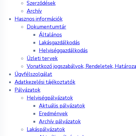
Szerződések
Archív
Hasznos információk
Dokumentumtár
Általános
Lakásgazdálkodás
Helyiséggazdálkodás
Üzleti tervek
Vonatkozó jogszabályok, Rendeletek, Határoz
Ügyfélszolgálat
Adatkezelési tájékoztatók
Pályázatok
Helyiségpályázatok
Aktuális pályázatok
Eredmények
Archív pályázatok
Lakáspályázatok