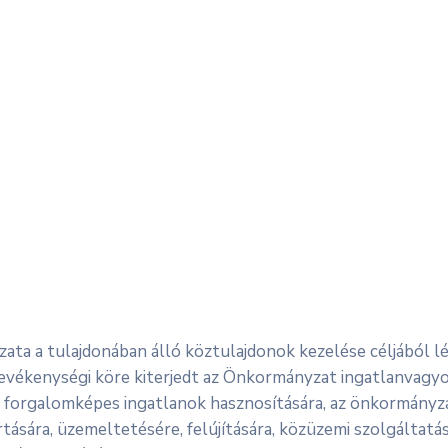
ata a tulajdonában álló köztulajdonok kezelése céljából 
evékenységi köre kiterjedt az Önkormányzat ingatlanvagyon
b forgalomképes ingatlanok hasznosítására, az önkormányza
ására, üzemeltetésére, felújítására, közüzemi szolgáltat