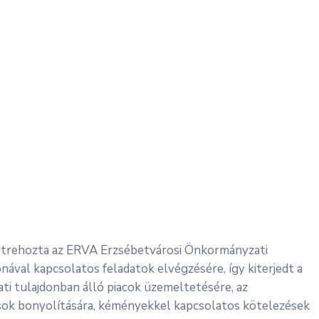
létrehozta az ERVA Erzsébetvárosi Önkormányzati
ával kapcsolatos feladatok elvégzésére, így kiterjedt a
ti tulajdonban álló piacok üzemeltetésére, az
ások bonyolítására, kéményekkel kapcsolatos kötelezések