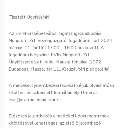
Tisztelt Ügyfeleink!
Az EVIN Erzsébetvárosi Ingatlangazdálkodási
Nonprofit Zrt. Vezérigazgatói fogadóórát tart 2024.
március 11. (hétfő) 17:00 – 18:00 óra között. A
fogadóóra helyszíne: EVIN Nonprofit Zrt.
Ügyfélszolgálati Iroda, Klauzál téri piac (1072
Budapest, Klauzál tér 11., Klauzál téri piac galéria).
A mellékelt jelentkezési lapokat kérjük olvashatóan
kitölteni és szkennelt formában eljuttatni az
evin@evin.hu email címre.
Előzetes jelentkezés a mellékelt dokumentumok
kitöltésével lehetséges, az első 8 jelentkező