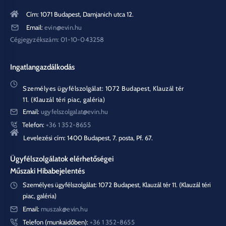
Cím: 1071 Budapest, Damjanich utca 12.
Email:
evin@evin.hu
Cégjegyzékszám: 01-10-043258
Ingatlangazdálkodás
Személyes ügyfélszolgálat: 1072 Budapest, Klauzál tér
11. (Klauzál téri piac, galéria)
Email:
ugyfelszolgalat@evin.hu
Telefon:
+36 1 352-8655
Levelezési cím: 1400 Budapest, 7. posta, Pf. 67.
Ügyfélszolgálatok elérhetőségei
Műszaki Hibabejelentés
Személyes ügyfélszolgálat: 1072 Budapest, Klauzál tér 11. (Klauzál téri
piac, galéria)
Email:
muszak@evin.hu
Telefon (munkaidőben):
+36 1 352-8655