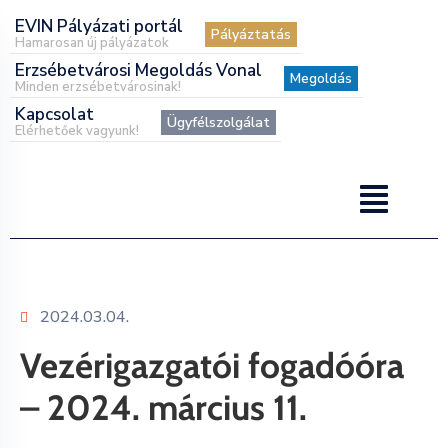
EVIN Pályázati portál
Pályáztatás
Hamarosan új pályázatok
Erzsébetvárosi Megoldás Vonal
Megoldás
Minden erzsébetvárosinak!
Kapcsolat
Ügyfélszolgálat
Elérhetőek vagyunk!
2024.03.04.
Vezérigazgatói fogadóóra
– 2024. március 11.