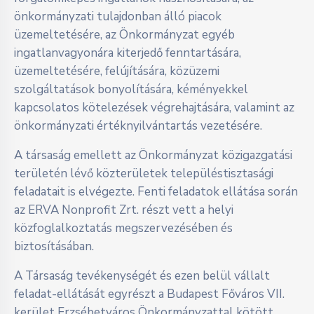
önkormányzati tulajdonban álló piacok
üzemeltetésére, az Önkormányzat egyéb
ingatlanvagyonára kiterjedő fenntartására,
üzemeltetésére, felújítására, közüzemi
szolgáltatások bonyolítására, kéményekkel
kapcsolatos kötelezések végrehajtására, valamint az
önkormányzati értéknyilvántartás vezetésére.
A társaság emellett az Önkormányzat közigazgatási
területén lévő közterületek településtisztasági
feladatait is elvégezte. Fenti feladatok ellátása során
az ERVA Nonprofit Zrt. részt vett a helyi
közfoglalkoztatás megszervezésében és
biztosításában.
A Társaság tevékenységét és ezen belül vállalt
feladat-ellátását egyrészt a Budapest Főváros VII.
kerület Erzsébetváros Önkormányzattal kötött