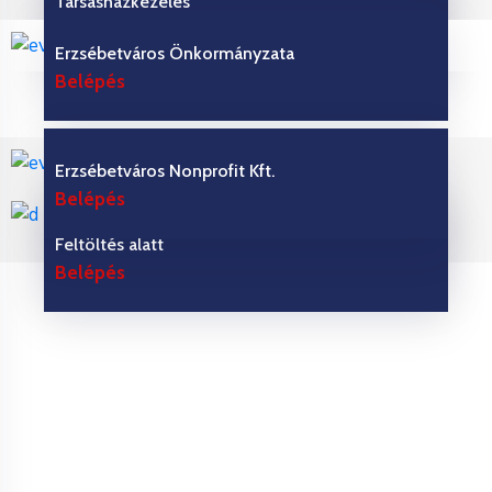
Társasházkezelés
Belépés
Erzsébetváros Önkormányzata
Belépés
Erzsébetváros Nonprofit Kft.
Belépés
Erzsébetváros Rendészeti Igazgatósága
Feltöltés alatt
Belépés
Belépés