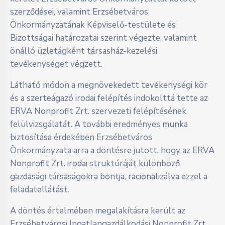
szerződései, valamint Erzsébetváros
Önkormányzatának Képviselő-testülete és
Bizottságai határozatai szerint végezte, valamint
önálló üzletágként társasház-kezelési
tevékenységet végzett.
Látható módon a megnövekedett tevékenységi kör
és a szerteágazó irodai felépítés indokolttá tette az
ERVA Nonprofit Zrt. szervezeti felépítésének
felülvizsgálatát. A további eredményes munka
biztosítása érdekében Erzsébetváros
Önkormányzata arra a döntésre jutott, hogy az ERVA
Nonprofit Zrt. irodai struktúráját különböző
gazdasági társaságokra bontja, racionalizálva ezzel a
feladatellátást.
A döntés értelmében megalakításra került az
Erzsébetvárosi Ingatlangazdálkodási Nonprofit Zrt.,