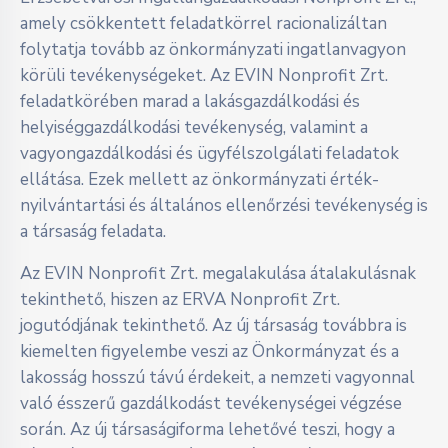
amely csökkentett feladatkörrel racionalizáltan
folytatja tovább az önkormányzati ingatlanvagyon
körüli tevékenységeket. Az EVIN Nonprofit Zrt.
feladatkörében marad a lakásgazdálkodási és
helyiséggazdálkodási tevékenység, valamint a
vagyongazdálkodási és ügyfélszolgálati feladatok
ellátása. Ezek mellett az önkormányzati érték-
nyilvántartási és általános ellenőrzési tevékenység is
a társaság feladata.
Az EVIN Nonprofit Zrt. megalakulása átalakulásnak
tekinthető, hiszen az ERVA Nonprofit Zrt.
jogutódjának tekinthető. Az új társaság továbbra is
kiemelten figyelembe veszi az Önkormányzat és a
lakosság hosszú távú érdekeit, a nemzeti vagyonnal
való ésszerű gazdálkodást tevékenységei végzése
során. Az új társaságiforma lehetővé teszi, hogy a