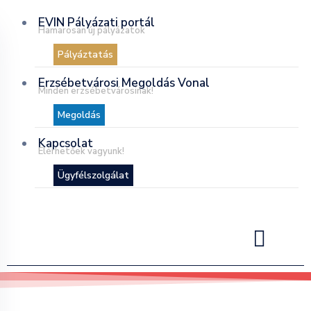
EVIN Pályázati portál
Hamarosan új pályázatok
Pályáztatás
Erzsébetvárosi Megoldás Vonal
Minden erzsébetvárosinak!
Megoldás
Kapcsolat
Elérhetőek vagyunk!
Ügyfélszolgálat