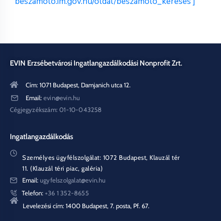
beszamolo.im.gov.hu/oldal/beszamolo_kereses ]
EVIN Erzsébetvárosi Ingatlangazdálkodási Nonprofit Zrt.
Cím: 1071 Budapest, Damjanich utca 12.
Email:
evin@evin.hu
Cégjegyzékszám: 01-10-043258
Ingatlangazdálkodás
Személyes ügyfélszolgálat: 1072 Budapest, Klauzál tér
11. (Klauzál téri piac, galéria)
Email:
ugyfelszolgalat@evin.hu
Telefon:
+36 1 352-8655
Levelezési cím: 1400 Budapest, 7. posta, Pf. 67.