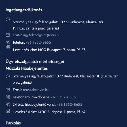
Ingatlangazdálkodás
Személyes ügyfélszolgálat: 1072 Budapest, Klauzál tér
11. (Klauzál téri piac, galéria)
Email:
ugyfelszolgalat@evin.hu
Telefon:
+36 1 352-8655
Levelezési cím: 1400 Budapest, 7. posta, Pf. 67.
Ügyfélszolgálatok elérhetőségei
Műszaki Hibabejelentés
Személyes ügyfélszolgálat: 1072 Budapest, Klauzál tér 11. (Klauzál téri
piac, galéria)
Email:
muszak@evin.hu
Telefon (munkaidőben):
+36 1 352-8655
24 órás hibabejelentő vonal:
+36 1 352-8655
Levelezési cím: 1400 Budapest, 7. posta, Pf. 67.
Parkolás