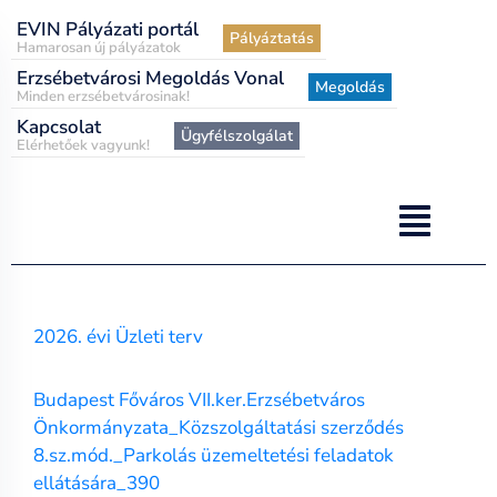
EVIN Pályázati portál
Pályáztatás
Hamarosan új pályázatok
Erzsébetvárosi Megoldás Vonal
Megoldás
Minden erzsébetvárosinak!
Kapcsolat
Ügyfélszolgálat
Elérhetőek vagyunk!
2026. évi Üzleti terv
Budapest Főváros VII.ker.Erzsébetváros
Önkormányzata_Közszolgáltatási szerződés
8.sz.mód._Parkolás üzemeltetési feladatok
ellátására_390