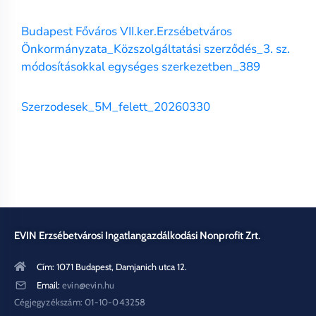
Budapest Főváros VII.ker.Erzsébetváros
Önkormányzata_Közszolgáltatási szerződés_3. sz.
módosításokkal egységes szerkezetben_389
Szerzodesek_5M_felett_20260330
EVIN Erzsébetvárosi Ingatlangazdálkodási Nonprofit Zrt.
Cím: 1071 Budapest, Damjanich utca 12.
Email:
evin@evin.hu
Cégjegyzékszám: 01-10-043258