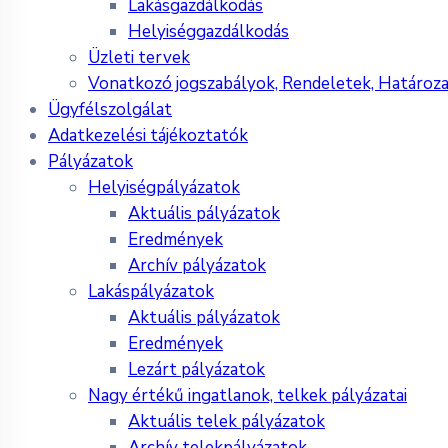
Lakásgazdálkodás
Helyiséggazdálkodás
Üzleti tervek
Vonatkozó jogszabályok, Rendeletek, Határoz
Ügyfélszolgálat
Adatkezelési tájékoztatók
Pályázatok
Helyiségpályázatok
Aktuális pályázatok
Eredmények
Archív pályázatok
Lakáspályázatok
Aktuális pályázatok
Eredmények
Lezárt pályázatok
Nagy értékű ingatlanok, telkek pályázatai
Aktuális telek pályázatok
Archív telekpályázatok