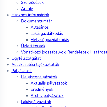
Szerződések
Archív
Hasznos információk
Dokumentumtár
Általános
Lakásgazdálkodás
Helyiséggazdálkodás
Üzleti tervek
Vonatkozó jogszabályok, Rendeletek, Határoz
Ügyfélszolgálat
Adatkezelési tájékoztatók
Pályázatok
Helyiségpályázatok
Aktuális pályázatok
Eredmények
Archív pályázatok
Lakáspályázatok