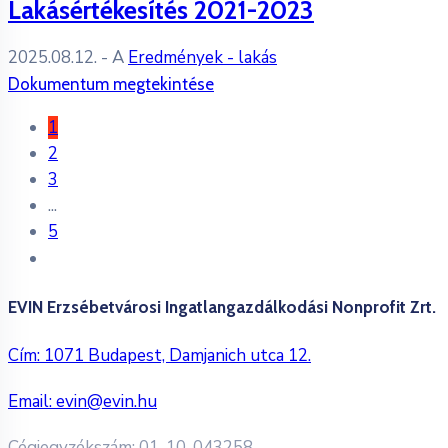
Lakásértékesítés 2021-2023
2025.08.12.
- A
Eredmények - lakás
Dokumentum megtekintése
1
2
3
...
5
EVIN Erzsébetvárosi Ingatlangazdálkodási Nonprofit Zrt.
Cím: 1071 Budapest, Damjanich utca 12.
Email:
evin@evin.hu
Cégjegyzékszám: 01-10-043258