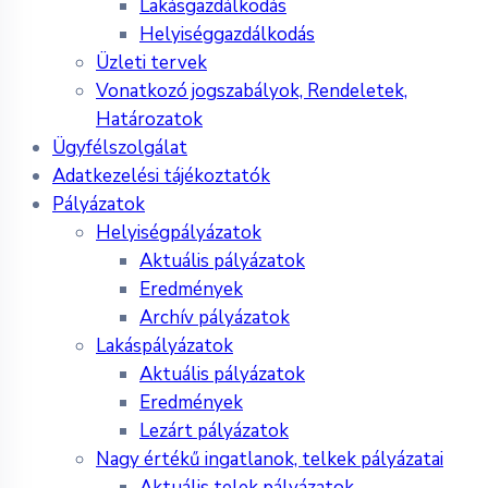
Lakásgazdálkodás
Helyiséggazdálkodás
Üzleti tervek
Vonatkozó jogszabályok, Rendeletek,
Határozatok
Ügyfélszolgálat
Adatkezelési tájékoztatók
Pályázatok
Helyiségpályázatok
Aktuális pályázatok
Eredmények
Archív pályázatok
Lakáspályázatok
Aktuális pályázatok
Eredmények
Lezárt pályázatok
Nagy értékű ingatlanok, telkek pályázatai
Aktuális telek pályázatok