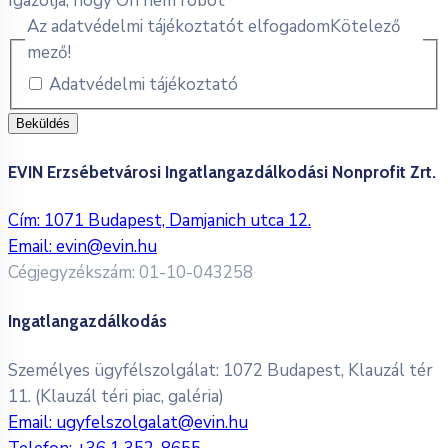
Igazolja, hogy Ön nem robot
Az adatvédelmi tájékoztatót elfogadom
Kötelező
mező!
Adatvédelmi tájékoztató
EVIN Erzsébetvárosi Ingatlangazdálkodási Nonprofit Zrt.
Cím: 1071 Budapest, Damjanich utca 12.
Email:
evin@evin.hu
Cégjegyzékszám: 01-10-043258
Ingatlangazdálkodás
Személyes ügyfélszolgálat: 1072 Budapest, Klauzál tér
11. (Klauzál téri piac, galéria)
Email:
ugyfelszolgalat@evin.hu