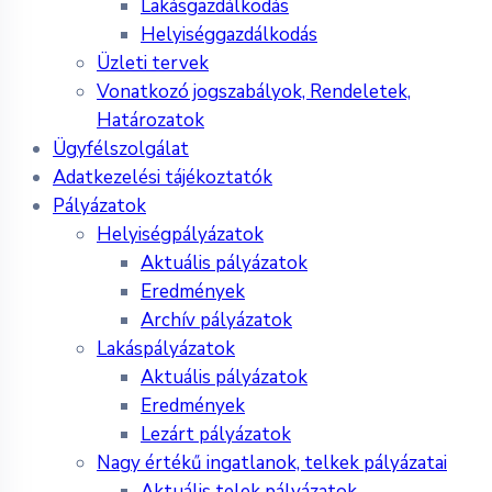
Lakásgazdálkodás
Helyiséggazdálkodás
Üzleti tervek
Vonatkozó jogszabályok, Rendeletek,
Határozatok
Ügyfélszolgálat
Adatkezelési tájékoztatók
Pályázatok
Helyiségpályázatok
Aktuális pályázatok
Eredmények
Archív pályázatok
Lakáspályázatok
Aktuális pályázatok
Eredmények
Lezárt pályázatok
Nagy értékű ingatlanok, telkek pályázatai
Aktuális telek pályázatok