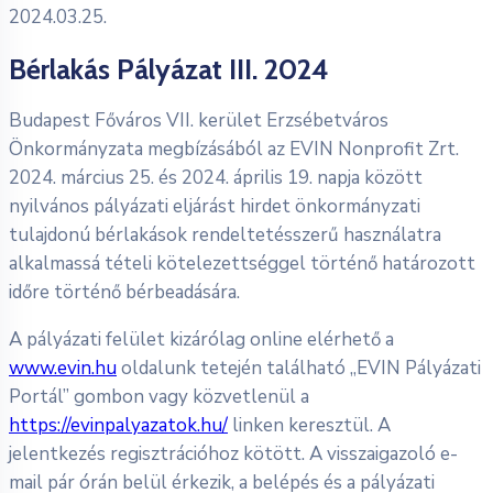
2024.03.25.
Bérlakás Pályázat III. 2024
Budapest Főváros VII. kerület Erzsébetváros
Önkormányzata megbízásából az EVIN Nonprofit Zrt.
2024. március 25. és 2024. április 19. napja között
nyilvános pályázati eljárást hirdet önkormányzati
tulajdonú bérlakások rendeltetésszerű használatra
alkalmassá tételi kötelezettséggel történő határozott
időre történő bérbeadására.
A pályázati felület kizárólag online elérhető a
www.evin.hu
oldalunk tetején található „EVIN Pályázati
Portál” gombon vagy közvetlenül a
https://evinpalyazatok.hu/
linken keresztül. A
jelentkezés regisztrációhoz kötött. A visszaigazoló e-
mail pár órán belül érkezik, a belépés és a pályázati