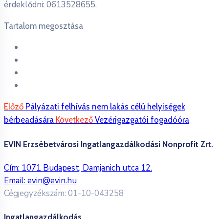
érdeklődni: 0613528655.
Tartalom megosztása
Előző
Pályázati felhívás nem lakás célú helyiségek
bérbeadására
Következő
Vezérigazgatói fogadóóra
EVIN Erzsébetvárosi Ingatlangazdálkodási Nonprofit Zrt.
Cím: 1071 Budapest, Damjanich utca 12.
Email:
evin@evin.hu
Cégjegyzékszám: 01-10-043258
Ingatlangazdálkodás