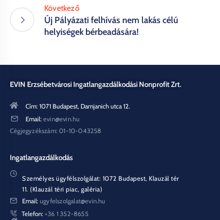
Következő
Új Pályázati felhívás nem lakás célú
helyiségek bérbeadására!
EVIN Erzsébetvárosi Ingatlangazdálkodási Nonprofit Zrt.
Cím: 1071 Budapest, Damjanich utca 12.
Email:
evin@evin.hu
Cégjegyzékszám: 01-10-043258
Ingatlangazdálkodás
Személyes ügyfélszolgálat: 1072 Budapest, Klauzál tér
11. (Klauzál téri piac, galéria)
Email:
ugyfelszolgalat@evin.hu
Telefon:
+36 1 352-8655