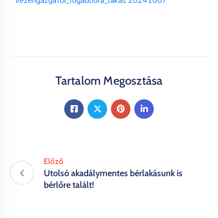
Vezérigazgatói_fogadóóra_lakás 20241007
Tartalom Megosztása
Előző
Utolsó akadálymentes bérlakásunk is
bérlőre talált!