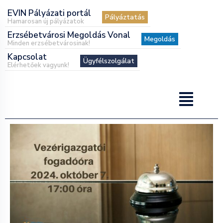
EVIN Pályázati portál
Pályáztatás
Hamarosan új pályázatok
Erzsébetvárosi Megoldás Vonal
Megoldás
Minden erzsébetvárosinak!
Kapcsolat
Ügyfélszolgálat
Elérhetőek vagyunk!