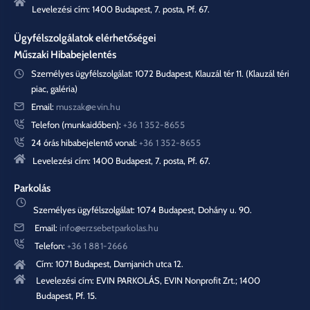
Levelezési cím: 1400 Budapest, 7. posta, Pf. 67.
Ügyfélszolgálatok elérhetőségei
Műszaki Hibabejelentés
Személyes ügyfélszolgálat: 1072 Budapest, Klauzál tér 11. (Klauzál téri
piac, galéria)
Email:
muszak@evin.hu
Telefon (munkaidőben):
+36 1 352-8655
24 órás hibabejelentő vonal:
+36 1 352-8655
Levelezési cím: 1400 Budapest, 7. posta, Pf. 67.
Parkolás
Személyes ügyfélszolgálat: 1074 Budapest, Dohány u. 90.
Email:
info@erzsebetparkolas.hu
Telefon:
+36 1 881-2666
Cím: 1071 Budapest, Damjanich utca 12.
Levelezési cím: EVIN PARKOLÁS, EVIN Nonprofit Zrt.; 1400
Budapest, Pf. 15.