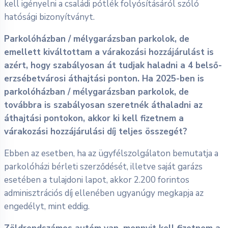
kell igényelni a családi pótlék folyósításáról szóló
hatósági bizonyítványt.
Parkolóházban / mélygarázsban parkolok, de
emellett kiváltottam a várakozási hozzájárulást is
azért, hogy szabályosan át tudjak haladni a 4 belső-
erzsébetvárosi áthajtási ponton. Ha 2025-ben is
parkolóházban / mélygarázsban parkolok, de
továbbra is szabályosan szeretnék áthaladni az
áthajtási pontokon, akkor ki kell fizetnem a
várakozási hozzájárulási díj teljes összegét?
Ebben az esetben, ha az ügyfélszolgálaton bemutatja a
parkolóházi bérleti szerződését, illetve saját garázs
esetében a tulajdoni lapot, akkor 2.200 forintos
adminisztrációs díj ellenében ugyanúgy megkapja az
engedélyt, mint eddig.