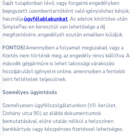
Saját tulajdonban lévő, vagy forgalmi engedélyben
bejegyzett üzembentartóként való igényléshez kérjük,
használja
ügyfélablakunkat
. Az adatok kitöltése után
SimplePay-en keresztül van lehetősége a díj
megfizetésére, engedélyét ezután emailben küldjük.
FONTOS!
Amennyiben a folyamat megszakad, vagy a
fizetés nem történik meg, az engedély nincs kiállítva. A
második gépjárműre is lehet lakossági várakozási
hozzájárulást igényelni online, amennyiben a fentebb
leírt feltételek teljesülnek.
Személyes ügyintézés
Személyesen ügyfélszolgálatunkon (VII. kerület,
Dohány utca 90.) az alábbi dokumentumok
bemutatásával, előre utalás nélkül a helyszínen
bankkártyás vagy készpénzes fizetéssel lehetséges.