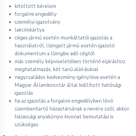
kitöltött kérelem
forgalmi engedély
személyi igazolvány
lakcímkártya
céges jármű esetén munkáltatói igazolás a
használatról, lízingelt jármű esetén igazoló
dokumentum a lízingbe adó cégtől
más személy képviseletében történő eljáráshoz
meghatalmazás, két tanú aláírásával
nagycsaládos kedvezmény igénylése esetén a
Magyar Államkincstár által kiállított hatósági
igazolás
ha az igazolás a forgalmi engedélyben lévő
üzembentartó házastársának a nevére szól, akkor
házassági anyakönyvi kivonat bemutatási is
szükséges