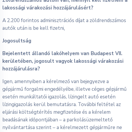
Zöldrendszámos autóm van, mennyit kell fizetnem a
lakossági várakozási hozzájárulásért?
A 2.200 forintos adminisztrációs díjat a zöldrendszámos
autók után is be kell fizetni
.
Jogosultság
Bejelentett állandó lakóhelyem van Budapest VII.
kerületében, jogosult vagyok lakossági várakozási
hozzájárulásra?
Igen, amennyiben a kérelmező van bejegyezve a
gépjármű forgalmi engedélyébe, illetve céges gépjármű
esetén munkáltatói igazolás, lízingelt autó esetén
lízingigazolás kerül bemutatásra. További feltétel az
eljárási költségtérítés megfizetése és a kérelem
beadásának időpontjában – a parkolásüzemeltető
nyilvántartása szerint – a kérelmezett gépjárműre ne