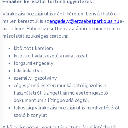
E-mailen keresztül történő ügyintézés
Várakozási hozzájárulás iránti kérelem benyújtható e-
mailen keresztül is az
engedely@erzsebetparkolas.hu
e-
mail címre. Ebben az esetben az alábbi dokumentumok
másolatát szükséges csatolni:
kitöltött kérelem
kitöltött adatkezelési nyilatkozat
forgalmi engedély
lakcímkártya
személyi igazolvány
céges jármű esetén munkáltatói igazolás a
használatról, lízingelt jármű esetén igazoló
dokumentum a lízingbe adó cégtől
lakossági várakozási hozzájárulás megfizetéséről
szóló bizonylat
A költségtérítés megfizetése átutalással intézhető: