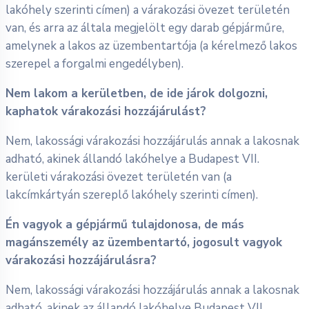
lakóhely szerinti címen) a várakozási övezet területén
van, és arra az általa megjelölt egy darab gépjárműre,
amelynek a lakos az üzembentartója (a kérelmező lakos
szerepel a forgalmi engedélyben).
Nem lakom a kerületben, de ide járok dolgozni,
kaphatok várakozási hozzájárulást?
Nem, lakossági várakozási hozzájárulás annak a lakosnak
adható, akinek állandó lakóhelye a Budapest VII.
kerületi várakozási övezet területén van (a
lakcímkártyán szereplő lakóhely szerinti címen).
Én vagyok a gépjármű tulajdonosa, de más
magánszemély az üzembentartó, jogosult vagyok
várakozási hozzájárulásra?
Nem, lakossági várakozási hozzájárulás annak a lakosnak
adható, akinek az állandó lakóhelye Budapest VII.