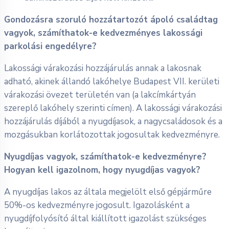
Gondozásra szoruló hozzátartozót ápoló családtag
vagyok, számíthatok-e kedvezményes lakossági
parkolási engedélyre?
Lakossági várakozási hozzájárulás annak a lakosnak
adható, akinek állandó lakóhelye Budapest VII. kerületi
várakozási övezet területén van (a lakcímkártyán
szereplő lakóhely szerinti címen). A lakossági várakozási
hozzájárulás díjából a nyugdíjasok, a nagycsaládosok és a
mozgásukban korlátozottak jogosultak kedvezményre.
Nyugdíjas vagyok, számíthatok-e kedvezményre?
Hogyan kell igazolnom, hogy nyugdíjas vagyok?
A nyugdíjas lakos az általa megjelölt első gépjárműre
50%-os kedvezményre jogosult. Igazolásként a
nyugdíjfolyósító által kiállított igazolást szükséges