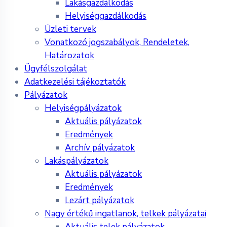
Lakásgazdálkodás
Helyiséggazdálkodás
Üzleti tervek
Vonatkozó jogszabályok, Rendeletek,
Határozatok
Ügyfélszolgálat
Adatkezelési tájékoztatók
Pályázatok
Helyiségpályázatok
Aktuális pályázatok
Eredmények
Archív pályázatok
Lakáspályázatok
Aktuális pályázatok
Eredmények
Lezárt pályázatok
Nagy értékű ingatlanok, telkek pályázatai
Aktuális telek pályázatok