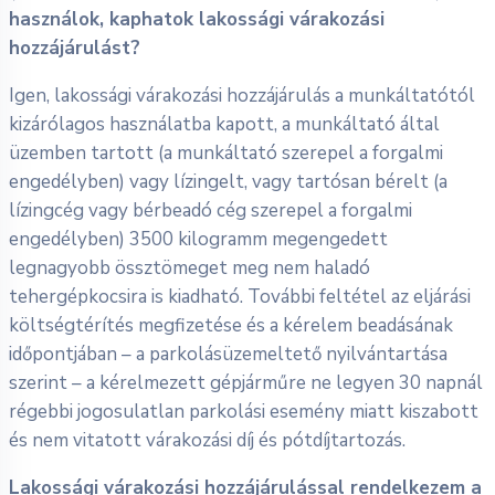
használok, kaphatok lakossági várakozási
hozzájárulást?
Igen, lakossági várakozási hozzájárulás a munkáltatótól
kizárólagos használatba kapott, a munkáltató által
üzemben tartott (a munkáltató szerepel a forgalmi
engedélyben) vagy lízingelt, vagy tartósan bérelt (a
lízingcég vagy bérbeadó cég szerepel a forgalmi
engedélyben) 3500 kilogramm megengedett
legnagyobb össztömeget meg nem haladó
tehergépkocsira is kiadható. További feltétel az eljárási
költségtérítés megfizetése és a kérelem beadásának
időpontjában – a parkolásüzemeltető nyilvántartása
szerint – a kérelmezett gépjárműre ne legyen 30 napnál
régebbi jogosulatlan parkolási esemény miatt kiszabott
és nem vitatott várakozási díj és pótdíjtartozás.
Lakossági várakozási hozzájárulással rendelkezem a