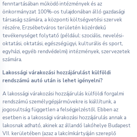
fenntartásában működő intézmények és az
önkormányzat 100%-os tulajdonában álló gazdasági
társaság számára, a központi költségvetési szervek
részére, Erzsébetváros területén közérdekű
tevékenységet folytató (például: szociális, nevelési-
oktatási, oktatási, egészségügyi, kulturális és sport,
egyházi, egyéb rendvédelmi) intézmények, szervezetek
számára.
Lakossági várakozási hozzájárulást külföldi
rendszámú autó után is lehet igényelni?
A lakossági várakozási hozzájárulás külföldi forgalmi
rendszámú személygépjárművekre is kiállítunk, a
jogosultság független a felségjelzéstől. Ebben az
esetben is a lakossági várakozási hozzájárulás annak a
lakosnak adható, akinek az állandó lakóhelye Budapest
VII. kerületében (azaz a lakcímkártyáján szereplő