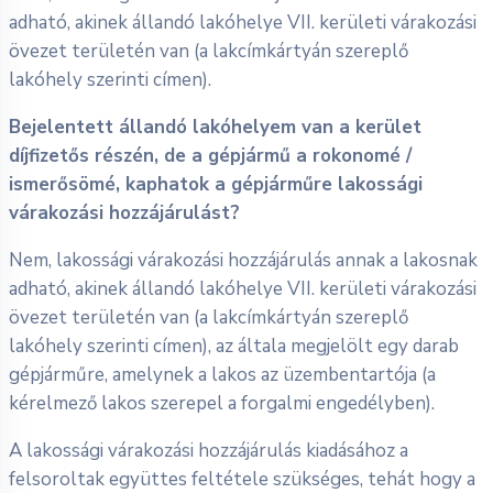
adható, akinek állandó lakóhelye VII. kerületi várakozási
övezet területén van (a lakcímkártyán szereplő
lakóhely szerinti címen).
Bejelentett állandó lakóhelyem van a kerület
díjfizetős részén, de a gépjármű a rokonomé /
ismerősömé, kaphatok a gépjárműre lakossági
várakozási hozzájárulást?
Nem, lakossági várakozási hozzájárulás annak a lakosnak
adható, akinek állandó lakóhelye VII. kerületi várakozási
övezet területén van (a lakcímkártyán szereplő
lakóhely szerinti címen), az általa megjelölt egy darab
gépjárműre, amelynek a lakos az üzembentartója (a
kérelmező lakos szerepel a forgalmi engedélyben).
A lakossági várakozási hozzájárulás kiadásához a
felsoroltak együttes feltétele szükséges, tehát hogy a