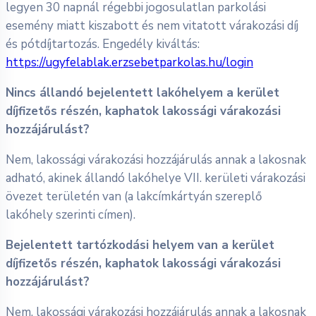
legyen 30 napnál régebbi jogosulatlan parkolási
esemény miatt kiszabott és nem vitatott várakozási díj
és pótdíjtartozás. Engedély kiváltás:
https://ugyfelablak.erzsebetparkolas.hu/login
Nincs állandó bejelentett lakóhelyem a kerület
díjfizetős részén, kaphatok lakossági várakozási
hozzájárulást?
Nem, lakossági várakozási hozzájárulás annak a lakosnak
adható, akinek állandó lakóhelye VII. kerületi várakozási
övezet területén van (a lakcímkártyán szereplő
lakóhely szerinti címen).
Bejelentett tartózkodási helyem van a kerület
díjfizetős részén, kaphatok lakossági várakozási
hozzájárulást?
Nem, lakossági várakozási hozzájárulás annak a lakosnak