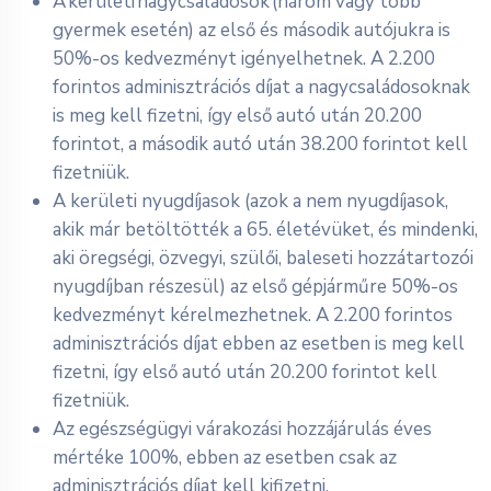
A kerületi nagycsaládosok (három vagy több
gyermek esetén) az első és második autójukra is
50%-os kedvezményt igényelhetnek. A 2.200
forintos adminisztrációs díjat a nagycsaládosoknak
is meg kell fizetni, így első autó után 20.200
forintot, a második autó után 38.200 forintot kell
fizetniük.
A kerületi nyugdíjasok (azok a nem nyugdíjasok,
akik már betöltötték a 65. életévüket, és mindenki,
aki öregségi, özvegyi, szülői, baleseti hozzátartozói
nyugdíjban részesül) az első gépjárműre 50%-os
kedvezményt kérelmezhetnek. A 2.200 forintos
adminisztrációs díjat ebben az esetben is meg kell
fizetni, így első autó után 20.200 forintot kell
fizetniük.
Az egészségügyi várakozási hozzájárulás éves
mértéke 100%, ebben az esetben csak az
adminisztrációs díjat kell kifizetni.