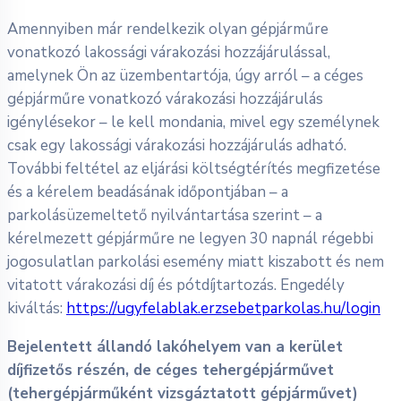
Amennyiben már rendelkezik olyan gépjárműre
vonatkozó lakossági várakozási hozzájárulással,
amelynek Ön az üzembentartója, úgy arról – a céges
gépjárműre vonatkozó várakozási hozzájárulás
igénylésekor – le kell mondania, mivel egy személynek
csak egy lakossági várakozási hozzájárulás adható.
További feltétel az eljárási költségtérítés megfizetése
és a kérelem beadásának időpontjában – a
parkolásüzemeltető nyilvántartása szerint – a
kérelmezett gépjárműre ne legyen 30 napnál régebbi
jogosulatlan parkolási esemény miatt kiszabott és nem
vitatott várakozási díj és pótdíjtartozás. Engedély
kiváltás:
https://ugyfelablak.erzsebetparkolas.hu/login
Bejelentett állandó lakóhelyem van a kerület
díjfizetős részén, de céges tehergépjárművet
(tehergépjárműként vizsgáztatott gépjárművet)