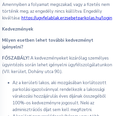
Amennyiben a folyamat megszakad, vagy a fizetés nem
történik meg, az engedély nincs kiállítva. Engedély
kiváltása:
https://ugyfelablak.erzsebetparkolas.hu/login
Kedvezmények
Milyen esetben lehet további kedvezményt
igényelni?
FŐSZABÁLY!
A kedvezményeket kizárólag személyes
ügyintézés során lehet igényelni ügyfélszolgálatunkon
(VII. kerület, Dohány utca 90.).
Az a kerületi lakos, aki mozgásában korlátozott
parkolási igazolvánnyal rendelkezik a lakossági
várakozási hozzájárulás éves díjának összegéből
100%-os kedvezményre jogosult. Neki az
adminisztrációs díjat sem kell megfizetni.