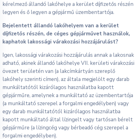
kérelmező állandó lakóhelye a kerület díjfizetős részén
legyen és ő legyen a gépjármű üzembentartója.
Bejelentett állandó lakóhelyem van a kerület
díjfizetős részén, de céges gépjárművet használok,
kaphatok lakossági várakozási hozzájárulást?
Igen, lakossági várakozási hozzájárulás annak a lakosnak
adható, akinek állandó lakóhelye VII. kerületi várakozási
övezet területén van (a lakcímkártyán szereplő
lakóhely szerinti címen), az általa megjelölt egy darab
munkáltatótól kizárólagos használatba kapott
gépjárműre, amelynek a munkáltató az üzembentartója
(a munkáltató szerepel a forgalmi engedélyben) vagy
egy darab munkáltatótól kizárólagos használatba
kapott munkáltató által lízingelt vagy tartósan bérelt
gépjárműre (a lízingcég vagy bérbeadó cég szerepel a
forgalmi engedélyben).