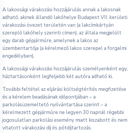
A lakossági várakozási hozzájárulás annak a lakosnak
adható, akinek állandó lakóhelye Budapest VII. kerületi
várakozási övezet területén van (a lakcímkártyán
szereplő lakóhely szerinti címen), az általa megjelölt
egy darab gépjárműre, amelynek a lakos az
üzembentartója (a kérelmező lakos szerepel a forgalmi
engedélyben).
A lakossági várakozási hozzájárulás személyenként egy,
háztartásonként legfeljebb két autóra adható ki.
További feltétel az eljárási költségtérítés megfizetése
és a kérelem beadásának időpontjában – a
parkolásüzemeltető nyilvántartása szerint – a
kérelmezett gépjárműre ne legyen 30 napnál régebbi
jogosulatlan parkolási esemény miatt kiszabott és nem
vitatott várakozási díj és pótdíjtartozás.