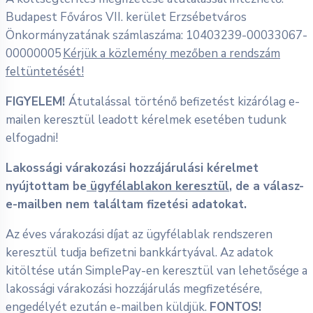
Budapest Főváros VII. kerület Erzsébetváros
Önkormányzatának számlaszáma: 10403239-00033067-
00000005
Kérjük a közlemény mezőben a rendszám
feltüntetését!
FIGYELEM!
Átutalással történő befizetést kizárólag e-
mailen keresztül leadott kérelmek esetében tudunk
elfogadni!
Lakossági várakozási hozzájárulási kérelmet
nyújtottam be
ügyfélablakon keresztül
, de a válasz-
e-mailben nem találtam fizetési adatokat.
Az éves várakozási díjat az ügyfélablak rendszeren
keresztül tudja befizetni bankkártyával. Az adatok
kitöltése után SimplePay-en keresztül van lehetősége a
lakossági várakozási hozzájárulás megfizetésére,
engedélyét ezután e-mailben küldjük.
FONTOS!