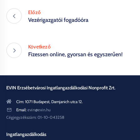
Előző
Vezérigazgatói fogadóóra
Következő
Fizessen online, gyorsan és egyszerűen!
EVIN Erzsébetvárosi Ingatlangazdálkodási Nonprofit Zrt.
Cím: 1071 Budapest, Damjanich utca 12.
Email:
evin@evin.hu
Cégjegyzékszám: 01-10-043258
Ingatlangazdálkodás