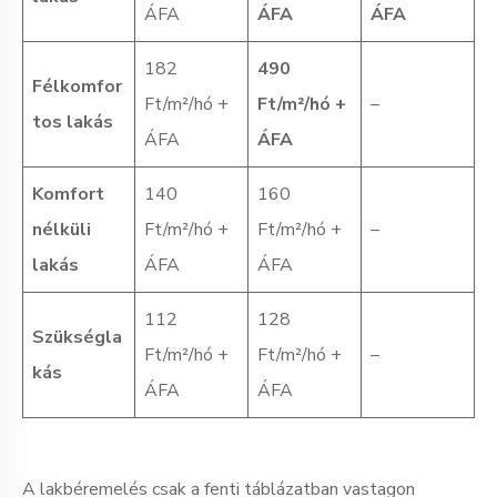
ÁFA
ÁFA
ÁFA
182
490
Félkomfor
Ft/m²/hó +
Ft/m²/hó +
–
tos lakás
ÁFA
ÁFA
Komfort
140
160
nélküli
Ft/m²/hó +
Ft/m²/hó +
–
lakás
ÁFA
ÁFA
112
128
Szükségla
Ft/m²/hó +
Ft/m²/hó +
–
kás
ÁFA
ÁFA
A lakbéremelés csak a fenti táblázatban vastagon