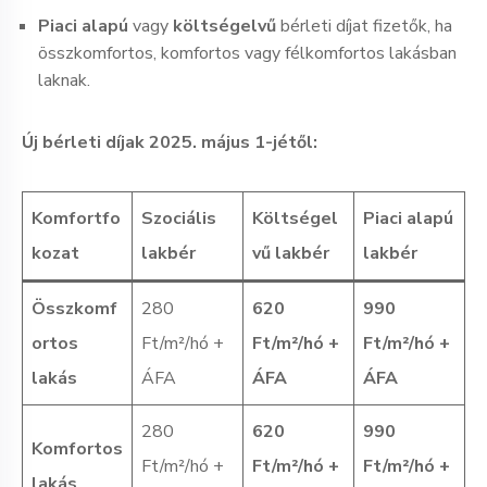
Piaci alapú
vagy
költségelvű
bérleti díjat fizetők, ha
összkomfortos, komfortos vagy félkomfortos lakásban
laknak.
Új bérleti díjak 2025. május 1-jétől:
Komfortfo
Szociális
Költségel
Piaci alapú
kozat
lakbér
vű lakbér
lakbér
Összkomf
280
620
990
ortos
Ft/m²/hó +
Ft/m²/hó +
Ft/m²/hó +
lakás
ÁFA
ÁFA
ÁFA
280
620
990
Komfortos
Ft/m²/hó +
Ft/m²/hó +
Ft/m²/hó +
lakás