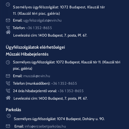
Személyes ügyfélszolgálat: 1072 Budapest, Klauzál tér
11. (Klauzál téri piac, galéria)
Email:
ugyfelszolgalat@evin.hu
Telefon:
+36 1 352-8655
Levelezési cím: 1400 Budapest, 7. posta, Pf. 67.
Ügyfélszolgálatok elérhetőségei
Műszaki Hibabejelentés
Személyes ügyfélszolgálat: 1072 Budapest, Klauzál tér 11. (Klauzál téri
piac, galéria)
Email:
muszak@evin.hu
Telefon (munkaidőben):
+36 1 352-8655
24 órás hibabejelentő vonal:
+36 1 352-8655
Levelezési cím: 1400 Budapest, 7. posta, Pf. 67.
Parkolás
Személyes ügyfélszolgálat: 1074 Budapest, Dohány u. 90.
Email:
info@erzsebetparkolas.hu