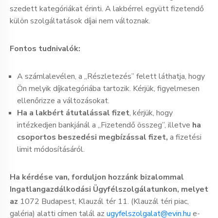
szedett kategóriákat érinti. A lakbérrel együtt fizetendő
külön szolgáltatások díjai nem változnak.
Fontos tudnivalók:
A számlalevélen, a „Részletezés” felett láthatja, hogy
Ön melyik díjkategóriába tartozik. Kérjük, figyelmesen
ellenőrizze a változásokat.
Ha a lakbért átutalással fizet
, kérjük, hogy
intézkedjen bankjánál a „Fizetendő összeg”, illetve
ha
csoportos beszedési megbízással fizet,
a fizetési
limit módosításáról.
Ha kérdése van, forduljon hozzánk bizalommal
Ingatlangazdálkodási Ügyfélszolgálatunkon, melyet
az
1072 Budapest, Klauzál tér 11. (Klauzál téri piac,
galéria) alatti címen talál az
ugyfelszolgalat@evin.hu
e-