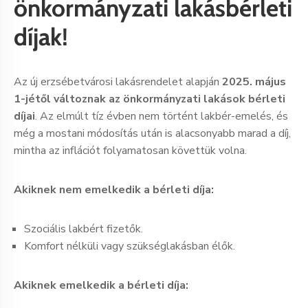
önkormányzati lakásbérleti
díjak!
Az új erzsébetvárosi lakásrendelet alapján
2025. május
1-jétől változnak az önkormányzati lakások bérleti
díjai
. Az elmúlt tíz évben nem történt lakbér-emelés, és
még a mostani módosítás után is alacsonyabb marad a díj,
mintha az inflációt folyamatosan követtük volna.
Akiknek nem emelkedik a bérleti díja:
Szociális lakbért fizetők.
Komfort nélküli vagy szükséglakásban élők.
Akiknek emelkedik a bérleti díja: