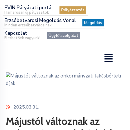
EVIN Pályázati portál
Pályáztatás
Hamarosan új pályázatok
Erzsébetvárosi Megoldás Vonal
Megoldás
Minden erzsébetvárosinak!
Kapcsolat
Ügyfélszolgálat
Elérhetőek vagyunk!
2025.03.31.
Májustól változnak az