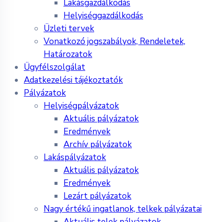
Lakásgazdálkodás
Helyiséggazdálkodás
Üzleti tervek
Vonatkozó jogszabályok, Rendeletek,
Határozatok
Ügyfélszolgálat
Adatkezelési tájékoztatók
Pályázatok
Helyiségpályázatok
Aktuális pályázatok
Eredmények
Archív pályázatok
Lakáspályázatok
Aktuális pályázatok
Eredmények
Lezárt pályázatok
Nagy értékű ingatlanok, telkek pályázatai
Aktuális telek pályázatok