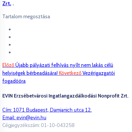
Zrt.
.
Tartalom megosztása
Előző
Újabb pályázati felhívás nyílt nem lakás célú
helyiségek bérbeadására!
Következő
Vezérigazgatói
fogadóóra
EVIN Erzsébetvárosi Ingatlangazdálkodási Nonprofit Zrt.
Cím: 1071 Budapest, Damjanich utca 12.
Email:
evin@evin.hu
Cégjegyzékszám: 01-10-043258