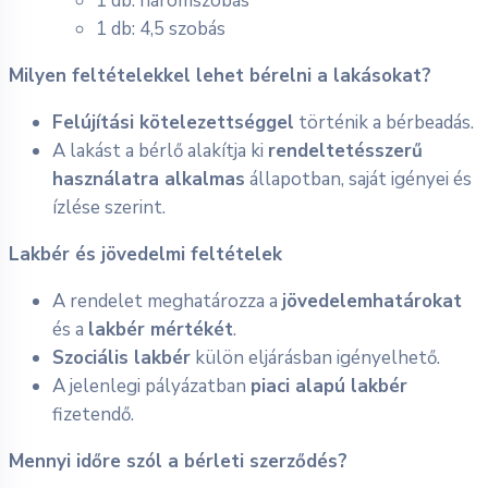
1 db: háromszobás
1 db: 4,5 szobás
Milyen feltételekkel lehet bérelni a lakásokat?
Felújítási kötelezettséggel
történik a bérbeadás.
A lakást a bérlő alakítja ki
rendeltetésszerű
használatra alkalmas
állapotban, saját igényei és
ízlése szerint.
Lakbér és jövedelmi feltételek
A rendelet meghatározza a
jövedelemhatárokat
és a
lakbér mértékét
.
Szociális lakbér
külön eljárásban igényelhető.
A jelenlegi pályázatban
piaci alapú lakbér
fizetendő.
Mennyi időre szól a bérleti szerződés?