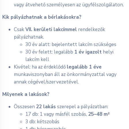
vagy átvehető személyesen az ügyfélszolgálaton.
Kik pályázhatnak a bérlakásokra?
Csak
VII. kerületi lakcímmel
rendelkezők
pályázhatnak.
30 év alatt: bejelentett lakcím szükséges
30 év felett: legalább
1 év igazolt
helyi
lakcím kell
Kivétel: ha az érdeklődő
legalább 1 éve
munkaviszonyban áll az önkormányzattal vagy
annak cégével/szervezetével.
Milyenek a lakások?
Összesen
22 lakás
szerepel a pályázatban:
17 db: 1 vagy másfél szobás,
25–48 m²
3 db: kétszobás