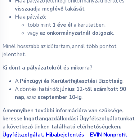
Ha a pályázó jelenlegi önkormányzati bérlő, és
visszaadja meglévő lakását
.
Ha a pályázó:
több mint
1 éve él
a kerületben,
vagy
az önkormányzatnál dolgozik
.
Minél hosszabb az időtartam, annál több pontot
jelenthet.
K
i dönt a pályázatokról és mikorra?
A
Pénzügyi és Kerületfejlesztési Bizottság
.
A döntési határidő:
június 12-től számított 90
nap
, azaz
szeptember 10-ig
.
Amennyiben további információra van szüksége,
keresse Ingatlangazdálkodási Ügyfélszolgálatunkat
a következő linken található elérhetőségeken:
Ügyfélszolgálat, Hibabejelentés – EVIN Nonprofit