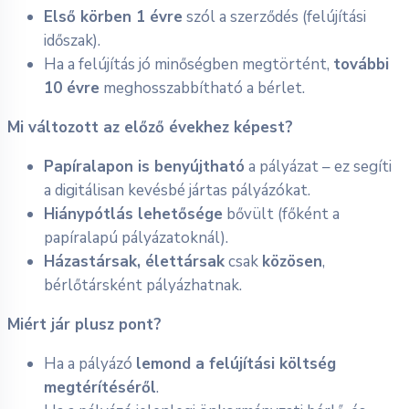
Első körben 1 évre
szól a szerződés (felújítási
időszak).
Ha a felújítás jó minőségben megtörtént,
további
10 évre
meghosszabbítható a bérlet.
Mi változott az előző évekhez képest?
Papíralapon is benyújtható
a pályázat – ez segíti
a digitálisan kevésbé jártas pályázókat.
Hiánypótlás lehetősége
bővült (főként a
papíralapú pályázatoknál).
Házastársak, élettársak
csak
közösen
,
bérlőtársként pályázhatnak.
Miért jár plusz pont?
Ha a pályázó
lemond a felújítási költség
megtérítéséről
.