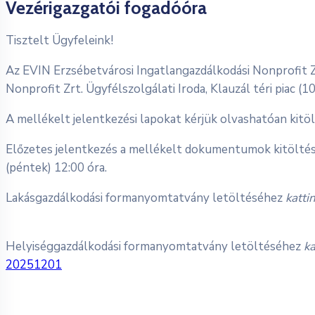
Vezérigazgatói fogadóóra
Tisztelt Ügyfeleink!
Az EVIN Erzsébetvárosi Ingatlangazdálkodási Nonprofit Zr
Nonprofit Zrt. Ügyfélszolgálati Iroda, Klauzál téri piac (10
A mellékelt jelentkezési lapokat kérjük olvashatóan kitö
Előzetes jelentkezés a mellékelt dokumentumok kitöltésév
(péntek) 12:00 óra.
Lakásgazdálkodási formanyomtatvány letöltéséhez
katti
Helyiséggazdálkodási formanyomtatvány letöltéséhez
ka
20251201