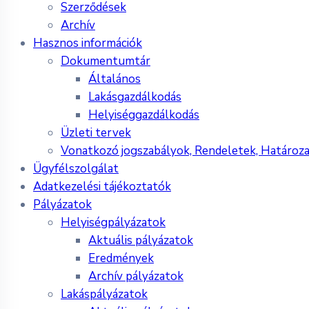
Szerződések
Archív
Hasznos információk
Dokumentumtár
Általános
Lakásgazdálkodás
Helyiséggazdálkodás
Üzleti tervek
Vonatkozó jogszabályok, Rendeletek, Határoz
Ügyfélszolgálat
Adatkezelési tájékoztatók
Pályázatok
Helyiségpályázatok
Aktuális pályázatok
Eredmények
Archív pályázatok
Lakáspályázatok