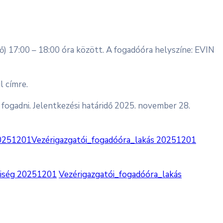
ő) 17:00 – 18:00 óra között. A fogadóóra helyszíne: EVIN
l címre.
 fogadni. Jelentkezési határidő 2025. november 28.
20251201Vezérigazgatói_fogadóóra_lakás 20251201
yiség 20251201
Vezérigazgatói_fogadóóra_lakás