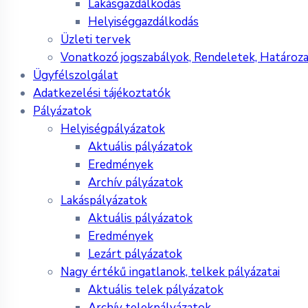
Lakásgazdálkodás
Helyiséggazdálkodás
Üzleti tervek
Vonatkozó jogszabályok, Rendeletek, Határoz
Ügyfélszolgálat
Adatkezelési tájékoztatók
Pályázatok
Helyiségpályázatok
Aktuális pályázatok
Eredmények
Archív pályázatok
Lakáspályázatok
Aktuális pályázatok
Eredmények
Lezárt pályázatok
Nagy értékű ingatlanok, telkek pályázatai
Aktuális telek pályázatok
Archív telekpályázatok