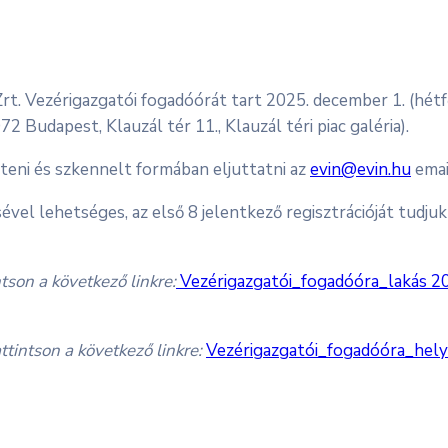
t. Vezérigazgatói fogadóórát tart 2025. december 1. (hétf
72 Budapest, Klauzál tér 11., Klauzál téri piac galéria).
lteni és szkennelt formában eljuttatni az
evin@evin.hu
emai
el lehetséges, az első 8 jelentkező regisztrációját tudjuk
ntson a következő linkre:
Vezérigazgatói_fogadóóra_lakás 
ttintson a következő linkre:
Vezérigazgatói_fogadóóra_hel