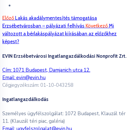
Előző
Lakás akadálymentesítés támogatása
Erzsébetvárosban – pályázati felhívás
Következő
Mi
változott a bérlakáspályázat kiírásában az előzőkhez
képest?
EVIN Erzsébetvárosi Ingatlangazdálkodási Nonprofit Zrt.
Cím: 1071 Budapest, Damjanich utca 12.
Email:
evin@evin.hu
Cégjegyzékszám: 01-10-043258
Ingatlangazdálkodás
Személyes ügyfélszolgálat: 1072 Budapest, Klauzál tér
11. (Klauzál téri piac, galéria)
Email:
ugyfelszolgalat@evin.hu