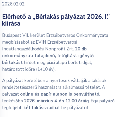
2026.02.02.
Elérhető a „Bérlakás pályázat 2026. I.”
kiírása
Budapest VII. kerület Erzsébetváros Önkormányzata
megbízásából az EVIN Erzsébetvárosi
Ingatlangazdálkodási Nonprofit Zrt.
20 db
önkormányzati tulajdonú, felújítást igénylő
bérlakást
hirdet meg piaci alapú bérleti díjjal,
határozott időre (1+10 év).
A pályázat keretében a nyertesek vállalják a lakások
rendeltetésszerű használatra alkalmassá tételét. A
pályázat
online és papír alapon is benyújtható
,
legkésőbb
2026. március 4-én 12:00 óráig
. Egy pályázó
legfeljebb
két lakásra
adhat be pályázatot.