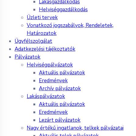
Lakásgazdálkodás
Helyiséggazdálkodás
Üzleti tervek
Vonatkozó jogszabályok, Rendeletek,
Határozatok
Ügyfélszolgálat
Adatkezelési tájékoztatók
Pályázatok
Helyiségpályázatok
Aktuális pályázatok
Eredmények
Archív pályázatok
Lakáspályázatok
Aktuális pályázatok
Eredmények
Lezárt pályázatok
Nagy értékű ingatlanok, telkek pályázatai
Aktuális telek pályázatok