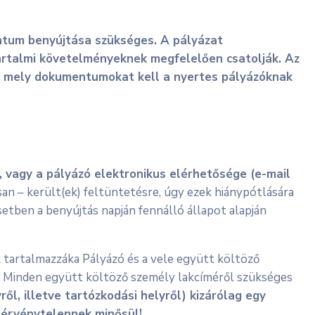
ntum benyújtása szükséges. A pályázat
tartalmi követelményeknek megfelelően csatolják. Az
nt mely dokumentumokat kell a nyertes pályázóknak
, vagy a pályázó elektronikus elérhetősége (e-mail
san – került(ek) feltüntetésre, úgy ezek hiánypótlására
etben a benyújtás napján fennálló állapot alapján
 tartalmazzáka Pályázó és a vele együtt költöző
a! Minden együtt költöző személy lakcíméről szükséges
ről, illetve tartózkodási helyről) kizárólag egy
 érvénytelennek minősül!