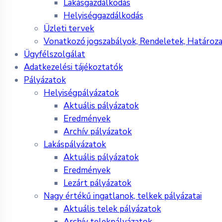
Lakásgazdálkodás
Helyiséggazdálkodás
Üzleti tervek
Vonatkozó jogszabályok, Rendeletek, Határoz
Ügyfélszolgálat
Adatkezelési tájékoztatók
Pályázatok
Helyiségpályázatok
Aktuális pályázatok
Eredmények
Archív pályázatok
Lakáspályázatok
Aktuális pályázatok
Eredmények
Lezárt pályázatok
Nagy értékű ingatlanok, telkek pályázatai
Aktuális telek pályázatok
Archív telekpályázatok