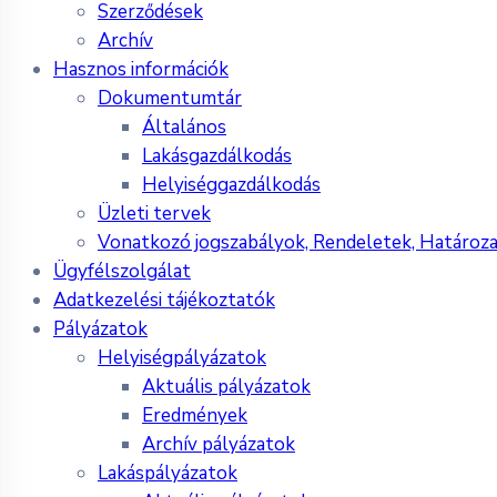
Szerződések
Archív
Hasznos információk
Dokumentumtár
Általános
Lakásgazdálkodás
Helyiséggazdálkodás
Üzleti tervek
Vonatkozó jogszabályok, Rendeletek, Határoz
Ügyfélszolgálat
Adatkezelési tájékoztatók
Pályázatok
Helyiségpályázatok
Aktuális pályázatok
Eredmények
Archív pályázatok
Lakáspályázatok