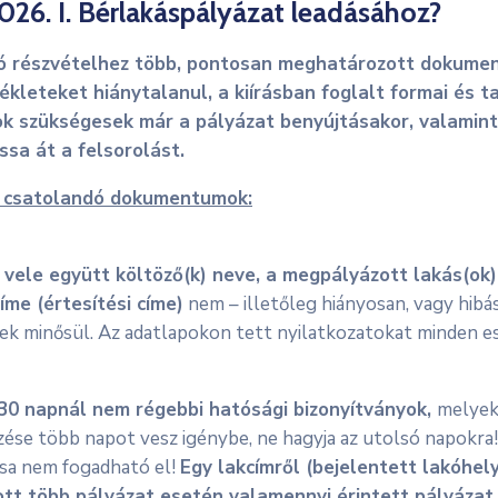
6. I. Bérlakáspályázat leadásához?
aló részvételhez több, pontosan meghatározott dokume
kleteket hiánytalanul, a kiírásban foglalt formai és 
tok szükségesek már a pályázat benyújtásakor, valami
sa át a felsorolást.
n csatolandó dokumentumok:
 vele együtt költöző(k) neve, a megpályázott lakás(ok)
íme (értesítési címe)
nem – illetőleg hiányosan, vagy hibá
ek minősül. Az adatlapokon tett nyilatkozatokat minden es
30 napnál nem régebbi hatósági bizonyítványok,
melyek
zése több napot vesz igénybe, ne hagyja az utolsó napokr
ása nem fogadható el!
Egy lakcímről (bejelentett lakóhely
ott több pályázat esetén valamennyi érintett pályázat