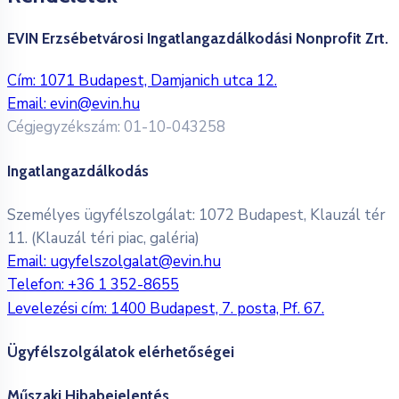
EVIN Erzsébetvárosi Ingatlangazdálkodási Nonprofit Zrt.
Cím: 1071 Budapest, Damjanich utca 12.
Email:
evin@evin.hu
Cégjegyzékszám: 01-10-043258
Ingatlangazdálkodás
Személyes ügyfélszolgálat: 1072 Budapest, Klauzál tér
11. (Klauzál téri piac, galéria)
Email:
ugyfelszolgalat@evin.hu
Telefon:
+36 1 352-8655
Levelezési cím: 1400 Budapest, 7. posta, Pf. 67.
Ügyfélszolgálatok elérhetőségei
Műszaki Hibabejelentés