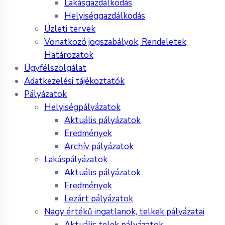
Lakásgazdálkodás
Helyiséggazdálkodás
Üzleti tervek
Vonatkozó jogszabályok, Rendeletek,
Határozatok
Ügyfélszolgálat
Adatkezelési tájékoztatók
Pályázatok
Helyiségpályázatok
Aktuális pályázatok
Eredmények
Archív pályázatok
Lakáspályázatok
Aktuális pályázatok
Eredmények
Lezárt pályázatok
Nagy értékű ingatlanok, telkek pályázatai
Aktuális telek pályázatok