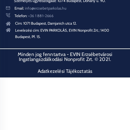
Személyes ügyfélszolgálat: 1074 Budapest, Dohány u. 90.
Email:
info@erzsebetparkolas.hu
Telefon:
+36 1 881-2666
Cím: 1071 Budapest, Damjanich utca 12.
Levelezési cím: EVIN PARKOLÁS, EVIN Nonprofit Zrt.; 1400
Budapest, Pf. 15.
Minden jog fenntartva - EVIN Erzsébetvárosi
Ingatlangazdálkodási Nonprofit Zrt. © 2021.
Adatkezelési Tájékoztatás