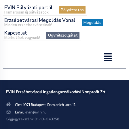
EVIN Pályázati portál
Pályáztatás
Hamarosan új pályázatok
Erzsébetvárosi Megoldás Vonal
Megoldás
Minden erzsébetvárosinak!
Kapcsolat
Ügyfélszolgálat
Elérhetőek vagyunk!
EVIN Erzsébetvárosi Ingatlangazdálkodási Nonprofit Zrt.
Cím: 1071 Budapest, Damjanich utca 12.
Email:
evin@evin.hu
Cégjegyzékszám: 01-10-043258