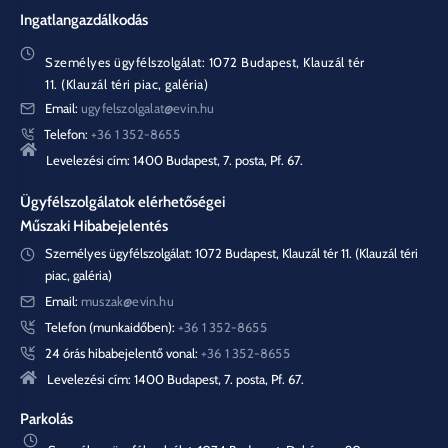
Ingatlangazdálkodás
Személyes ügyfélszolgálat: 1072 Budapest, Klauzál tér
11. (Klauzál téri piac, galéria)
Email:
ugyfelszolgalat@evin.hu
Telefon:
+36 1 352-8655
Levelezési cím: 1400 Budapest, 7. posta, Pf. 67.
Ügyfélszolgálatok elérhetőségei
Műszaki Hibabejelentés
Személyes ügyfélszolgálat: 1072 Budapest, Klauzál tér 11. (Klauzál téri
piac, galéria)
Email:
muszak@evin.hu
Telefon (munkaidőben):
+36 1 352-8655
24 órás hibabejelentő vonal:
+36 1 352-8655
Levelezési cím: 1400 Budapest, 7. posta, Pf. 67.
Parkolás