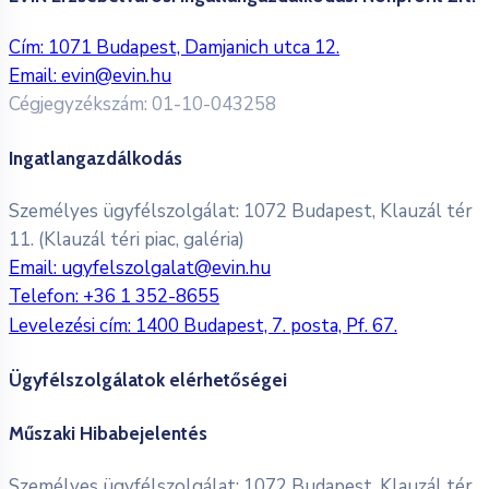
Cím: 1071 Budapest, Damjanich utca 12.
Email:
evin@evin.hu
Cégjegyzékszám: 01-10-043258
Ingatlangazdálkodás
Személyes ügyfélszolgálat: 1072 Budapest, Klauzál tér
11. (Klauzál téri piac, galéria)
Email:
ugyfelszolgalat@evin.hu
Telefon:
+36 1 352-8655
Levelezési cím: 1400 Budapest, 7. posta, Pf. 67.
Ügyfélszolgálatok elérhetőségei
Műszaki Hibabejelentés
Személyes ügyfélszolgálat: 1072 Budapest, Klauzál tér