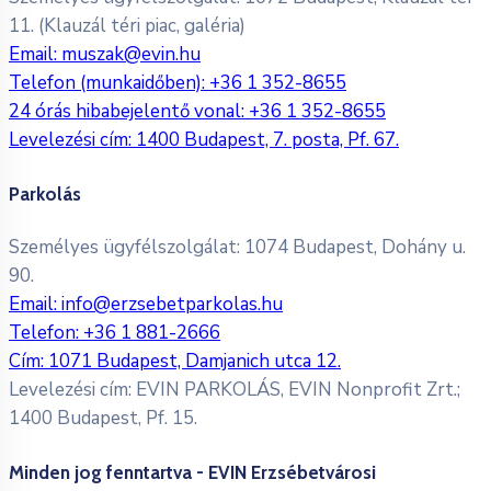
11. (Klauzál téri piac, galéria)
Email:
muszak@evin.hu
Telefon (munkaidőben):
+36 1 352-8655
24 órás hibabejelentő vonal:
+36 1 352-8655
Levelezési cím: 1400 Budapest, 7. posta, Pf. 67.
Parkolás
Személyes ügyfélszolgálat: 1074 Budapest, Dohány u.
90.
Email:
info@erzsebetparkolas.hu
Telefon:
+36 1 881-2666
Cím: 1071 Budapest, Damjanich utca 12.
Levelezési cím: EVIN PARKOLÁS, EVIN Nonprofit Zrt.;
1400 Budapest, Pf. 15.
Minden jog fenntartva - EVIN Erzsébetvárosi