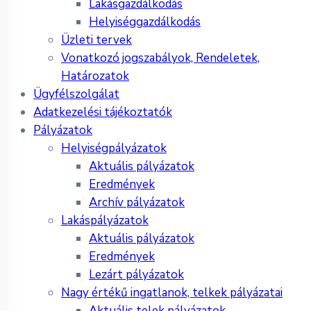
Lakásgazdálkodás
Helyiséggazdálkodás
Üzleti tervek
Vonatkozó jogszabályok, Rendeletek,
Határozatok
Ügyfélszolgálat
Adatkezelési tájékoztatók
Pályázatok
Helyiségpályázatok
Aktuális pályázatok
Eredmények
Archív pályázatok
Lakáspályázatok
Aktuális pályázatok
Eredmények
Lezárt pályázatok
Nagy értékű ingatlanok, telkek pályázatai
Aktuális telek pályázatok