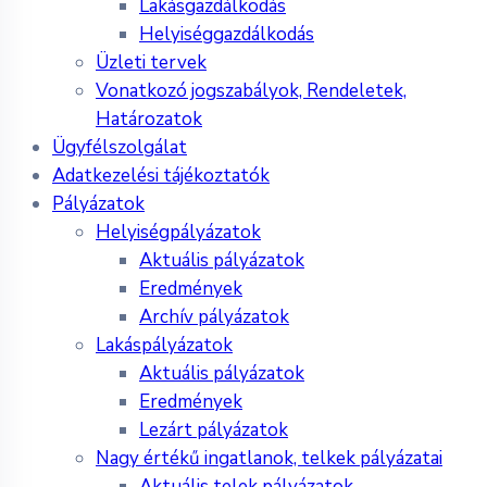
Lakásgazdálkodás
Helyiséggazdálkodás
Üzleti tervek
Vonatkozó jogszabályok, Rendeletek,
Határozatok
Ügyfélszolgálat
Adatkezelési tájékoztatók
Pályázatok
Helyiségpályázatok
Aktuális pályázatok
Eredmények
Archív pályázatok
Lakáspályázatok
Aktuális pályázatok
Eredmények
Lezárt pályázatok
Nagy értékű ingatlanok, telkek pályázatai
Aktuális telek pályázatok