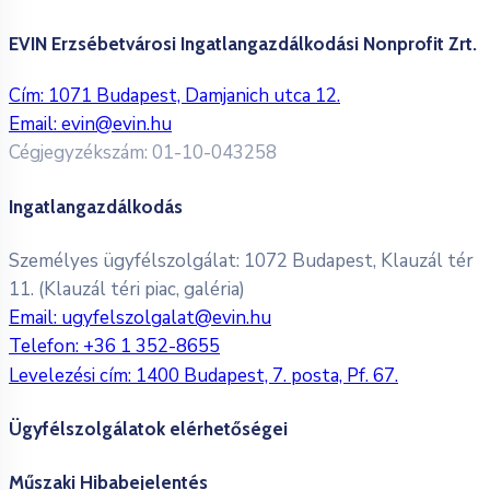
EVIN Erzsébetvárosi Ingatlangazdálkodási Nonprofit Zrt.
Cím: 1071 Budapest, Damjanich utca 12.
Email:
evin@evin.hu
Cégjegyzékszám: 01-10-043258
Ingatlangazdálkodás
Személyes ügyfélszolgálat: 1072 Budapest, Klauzál tér
11. (Klauzál téri piac, galéria)
Email:
ugyfelszolgalat@evin.hu
Telefon:
+36 1 352-8655
Levelezési cím: 1400 Budapest, 7. posta, Pf. 67.
Ügyfélszolgálatok elérhetőségei
Műszaki Hibabejelentés