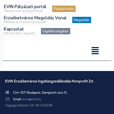
EVIN Pályázati portál
Pályáztatás
Hamarosan új pályázatok
Erzsébetvárosi Megoldás Vonal
Megoldás
Minden erzsébetvárosinak!
Kapcsolat
Ügyfélszolgálat
Elérhetőek vagyunk!
EVIN Erzsébetvárosi Ingatlangazdálkodási Nonprofit Zrt.
Cím: 1071 Budapest, Damjanich utca 12.
Email:
evin@evin.hu
Cégjegyzékszám: 01-10-043258