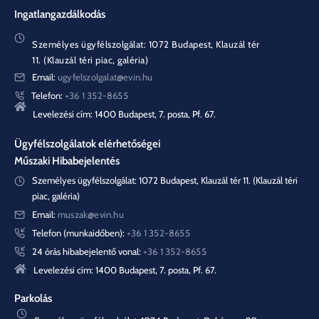
Ingatlangazdálkodás
Személyes ügyfélszolgálat: 1072 Budapest, Klauzál tér
11. (Klauzál téri piac, galéria)
Email:
ugyfelszolgalat@evin.hu
Telefon:
+36 1 352-8655
Levelezési cím: 1400 Budapest, 7. posta, Pf. 67.
Ügyfélszolgálatok elérhetőségei
Műszaki Hibabejelentés
Személyes ügyfélszolgálat: 1072 Budapest, Klauzál tér 11. (Klauzál téri
piac, galéria)
Email:
muszak@evin.hu
Telefon (munkaidőben):
+36 1 352-8655
24 órás hibabejelentő vonal:
+36 1 352-8655
Levelezési cím: 1400 Budapest, 7. posta, Pf. 67.
Parkolás