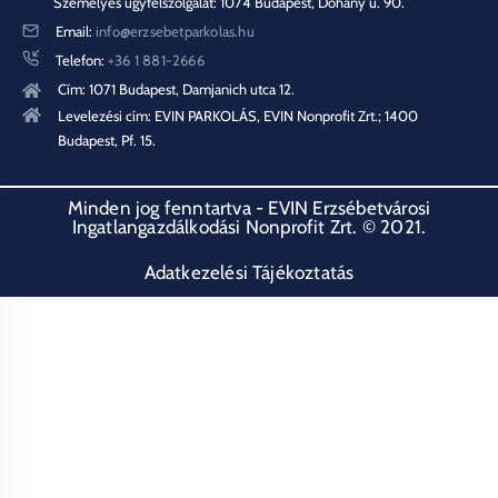
Személyes ügyfélszolgálat: 1074 Budapest, Dohány u. 90.
Email:
info@erzsebetparkolas.hu
Telefon:
+36 1 881-2666
Cím: 1071 Budapest, Damjanich utca 12.
Levelezési cím: EVIN PARKOLÁS, EVIN Nonprofit Zrt.; 1400
Budapest, Pf. 15.
Minden jog fenntartva - EVIN Erzsébetvárosi
Ingatlangazdálkodási Nonprofit Zrt. © 2021.
Adatkezelési Tájékoztatás