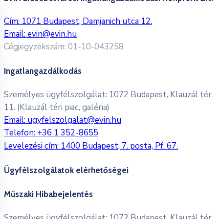
Cím: 1071 Budapest, Damjanich utca 12.
Email:
evin@evin.hu
Cégjegyzékszám: 01-10-043258
Ingatlangazdálkodás
Személyes ügyfélszolgálat: 1072 Budapest, Klauzál tér
11. (Klauzál téri piac, galéria)
Email:
ugyfelszolgalat@evin.hu
Telefon:
+36 1 352-8655
Levelezési cím: 1400 Budapest, 7. posta, Pf. 67.
Ügyfélszolgálatok elérhetőségei
Műszaki Hibabejelentés
Személyes ügyfélszolgálat: 1072 Budapest, Klauzál tér