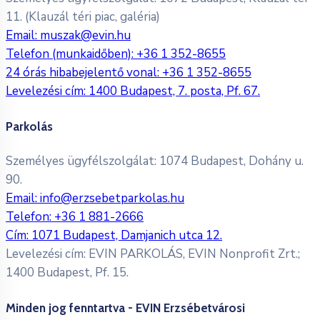
11. (Klauzál téri piac, galéria)
Email:
muszak@evin.hu
Telefon (munkaidőben):
+36 1 352-8655
24 órás hibabejelentő vonal:
+36 1 352-8655
Levelezési cím: 1400 Budapest, 7. posta, Pf. 67.
Parkolás
Személyes ügyfélszolgálat: 1074 Budapest, Dohány u.
90.
Email:
info@erzsebetparkolas.hu
Telefon:
+36 1 881-2666
Cím: 1071 Budapest, Damjanich utca 12.
Levelezési cím: EVIN PARKOLÁS, EVIN Nonprofit Zrt.;
1400 Budapest, Pf. 15.
Minden jog fenntartva - EVIN Erzsébetvárosi