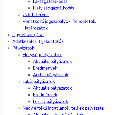
Lakásgazdálkodás
Helyiséggazdálkodás
Üzleti tervek
Vonatkozó jogszabályok, Rendeletek,
Határozatok
Ügyfélszolgálat
Adatkezelési tájékoztatók
Pályázatok
Helyiségpályázatok
Aktuális pályázatok
Eredmények
Archív pályázatok
Lakáspályázatok
Aktuális pályázatok
Eredmények
Lezárt pályázatok
Nagy értékű ingatlanok, telkek pályázatai
Aktuális telek pályázatok