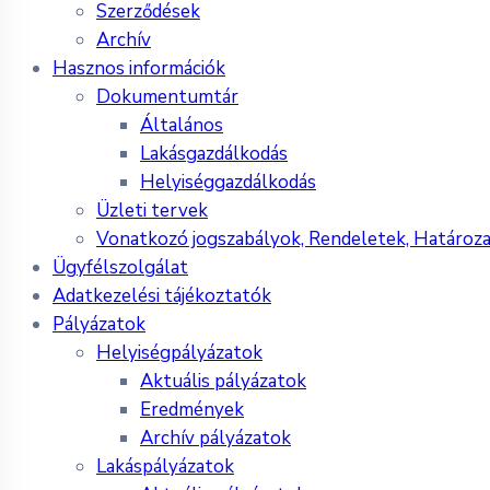
Szerződések
Archív
Hasznos információk
Dokumentumtár
Általános
Lakásgazdálkodás
Helyiséggazdálkodás
Üzleti tervek
Vonatkozó jogszabályok, Rendeletek, Határoz
Ügyfélszolgálat
Adatkezelési tájékoztatók
Pályázatok
Helyiségpályázatok
Aktuális pályázatok
Eredmények
Archív pályázatok
Lakáspályázatok