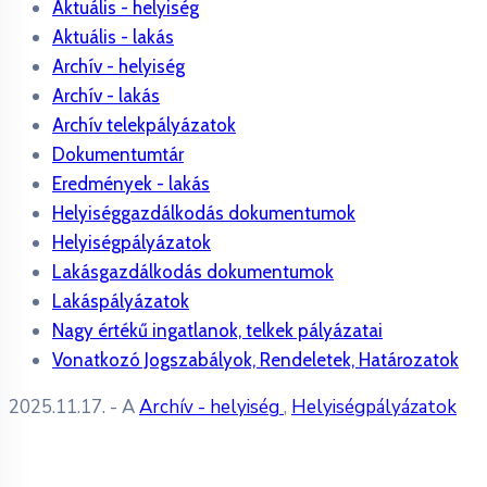
Aktuális - helyiség
Aktuális - lakás
Archív - helyiség
Archív - lakás
Archív telekpályázatok
Dokumentumtár
Eredmények - lakás
Helyiséggazdálkodás dokumentumok
Helyiségpályázatok
Lakásgazdálkodás dokumentumok
Lakáspályázatok
Nagy értékű ingatlanok, telkek pályázatai
Vonatkozó Jogszabályok, Rendeletek, Határozatok
2025.11.17.
- A
Archív - helyiség
,
Helyiségpályázatok