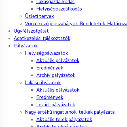
Lakásgazdálkodás
Helyiséggazdálkodás
Üzleti tervek
Vonatkozó jogszabályok, Rendeletek, Határoz
Ügyfélszolgálat
Adatkezelési tájékoztatók
Pályázatok
Helyiségpályázatok
Aktuális pályázatok
Eredmények
Archív pályázatok
Lakáspályázatok
Aktuális pályázatok
Eredmények
Lezárt pályázatok
Nagy értékű ingatlanok, telkek pályázatai
Aktuális telek pályázatok
Archív telekpályázatok