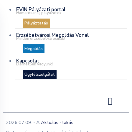
EVIN Pályázati portál
Hamarosan új pályázatok
Pályáztatás
Erzsébetvárosi Megoldás Vonal
Minden erzsébetvárosinak!
Megoldás
Kapcsolat
Elérhetőek vagyunk!
Ügyfélszolgálat
2026.07.09.
- A
Aktuális - lakás