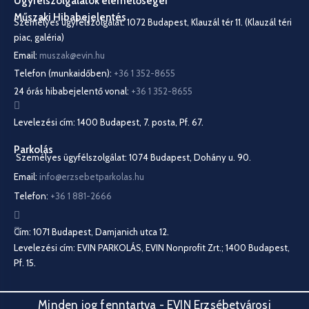
Ügyfélszolgálatok elérhetőségei
Műszaki Hibabejelentés
Személyes ügyfélszolgálat: 1072 Budapest, Klauzál tér 11. (Klauzál téri
piac, galéria)
Email:
muszak@evin.hu
Telefon (munkaidőben):
+36 1 352-8655
24 órás hibabejelentő vonal:
+36 1 352-8655
Levelezési cím: 1400 Budapest, 7. posta, Pf. 67.
Parkolás
Személyes ügyfélszolgálat: 1074 Budapest, Dohány u. 90.
Email:
info@erzsebetparkolas.hu
Telefon:
+36 1 881-2666
Cím: 1071 Budapest, Damjanich utca 12.
Levelezési cím: EVIN PARKOLÁS, EVIN Nonprofit Zrt.; 1400 Budapest,
Pf. 15.
Minden jog fenntartva - EVIN Erzsébetvárosi