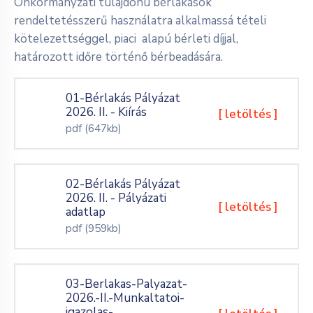
Önkormányzati tulajdonú bérlakások
rendeltetésszerű használatra alkalmassá tételi
kötelezettséggel, piaci alapú bérleti díjjal,
határozott időre történő bérbeadására.
01-Bérlakás Pályázat
2026. II. - Kiírás
[ letöltés ]
pdf
(647kb)
02-Bérlakás Pályázat
2026. II. - Pályázati
[ letöltés ]
adatlap
pdf
(959kb)
03-Berlakas-Palyazat-
2026.-II.-Munkaltatoi-
igazolas-