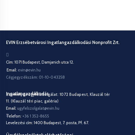
EVIN Erzsébetvárosi Ingatlangazdálkodási Nonprofit Zrt.
Cím: 1071 Budapest, Damjanich utca 12.
Email:
evin@evin.hu
Cégjegyzékszám: 01-10-043258
Ingatlangazdálkodás
Személyes ügyfélszolgálat: 1072 Budapest, Klauzál tér
11. (Klauzál téri piac, galéria)
Email:
ugyfelszolgalat@evin.hu
Telefon:
+36 1 352-8655
Levelezési cím: 1400 Budapest, 7. posta, Pf. 67.