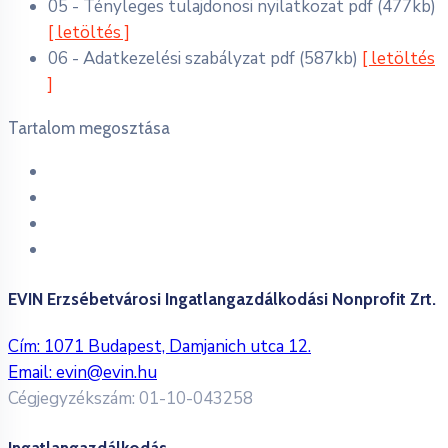
05 - Tényleges tulajdonosi nyilatkozat
pdf
(477kb)
[ letöltés ]
06 - Adatkezelési szabályzat
pdf
(587kb)
[ letöltés
]
Tartalom megosztása
EVIN Erzsébetvárosi Ingatlangazdálkodási Nonprofit Zrt.
Cím: 1071 Budapest, Damjanich utca 12.
Email:
evin@evin.hu
Cégjegyzékszám: 01-10-043258
Ingatlangazdálkodás