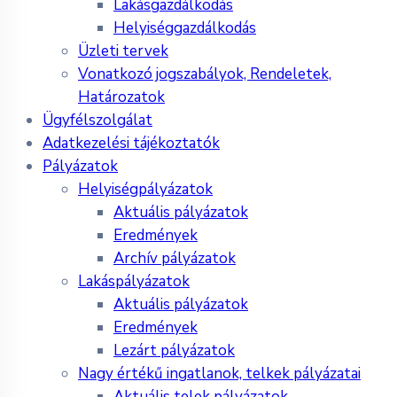
Lakásgazdálkodás
Helyiséggazdálkodás
Üzleti tervek
Vonatkozó jogszabályok, Rendeletek,
Határozatok
Ügyfélszolgálat
Adatkezelési tájékoztatók
Pályázatok
Helyiségpályázatok
Aktuális pályázatok
Eredmények
Archív pályázatok
Lakáspályázatok
Aktuális pályázatok
Eredmények
Lezárt pályázatok
Nagy értékű ingatlanok, telkek pályázatai
Aktuális telek pályázatok