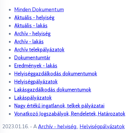
Minden Dokumentum
Aktuális - helyiség
Aktuális - lakás
Archív - helyiség
Archív - lakás
Archív telekpályázatok
Dokumentumtár
Eredmények - lakás
Helyiséggazdálkodás dokumentumok
Helyiségpályázatok
Lakásgazdálkodás dokumentumok
Lakáspályázatok
Nagy értékű ingatlanok, telkek pályázatai
Vonatkozó Jogszabályok, Rendeletek, Határozatok
2023.01.16.
- A
Archív - helyiség
,
Helyiségpályázatok