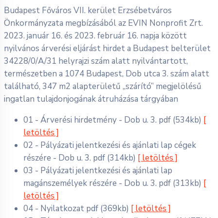
Budapest Főváros VII. kerület Erzsébetváros
Önkormányzata megbízásából az EVIN Nonprofit Zrt.
2023. január 16. és 2023. február 16. napja között
nyilvános árverési eljárást hirdet a Budapest belterület
34228/0/A/31 helyrajzi szám alatt nyilvántartott,
természetben a 1074 Budapest, Dob utca 3. szám alatt
található, 347 m2 alapterületű „szárító” megjelölésű
ingatlan tulajdonjogának átruházása tárgyában
01 - Árverési hirdetmény - Dob u. 3.
pdf
(534kb)
[
letöltés ]
02 - Pályázati jelentkezési és ajánlati lap cégek
részére - Dob u. 3.
pdf
(314kb)
[ letöltés ]
03 - Pályázati jelentkezési és ajánlati lap
magánszemélyek részére - Dob u. 3.
pdf
(313kb)
[
letöltés ]
04 - Nyilatkozat
pdf
(369kb)
[ letöltés ]