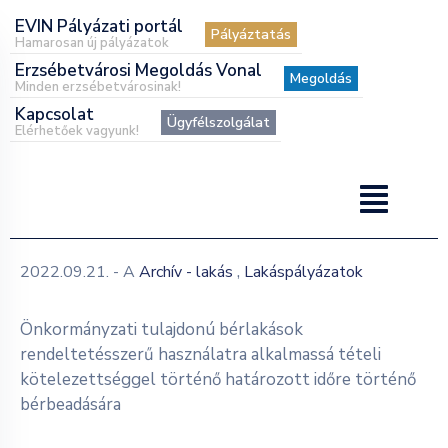
EVIN Pályázati portál
Pályáztatás
Hamarosan új pályázatok
Erzsébetvárosi Megoldás Vonal
Megoldás
Minden erzsébetvárosinak!
Kapcsolat
Ügyfélszolgálat
Elérhetőek vagyunk!
,
2022.09.21.
- A
Archív - lakás
Lakáspályázatok
Önkormányzati tulajdonú bérlakások
rendeltetésszerű használatra alkalmassá tételi
kötelezettséggel történő határozott időre történő
bérbeadására