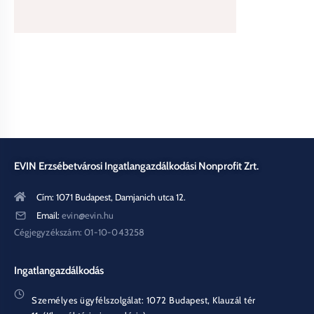
EVIN Erzsébetvárosi Ingatlangazdálkodási Nonprofit Zrt.
Cím: 1071 Budapest, Damjanich utca 12.
Email:
evin@evin.hu
Cégjegyzékszám: 01-10-043258
Ingatlangazdálkodás
Személyes ügyfélszolgálat: 1072 Budapest, Klauzál tér