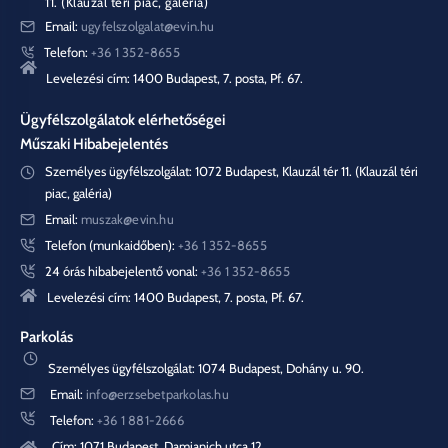
11. (Klauzál téri piac, galéria)
Email:
ugyfelszolgalat@evin.hu
Telefon:
+36 1 352-8655
Levelezési cím: 1400 Budapest, 7. posta, Pf. 67.
Ügyfélszolgálatok elérhetőségei
Műszaki Hibabejelentés
Személyes ügyfélszolgálat: 1072 Budapest, Klauzál tér 11. (Klauzál téri
piac, galéria)
Email:
muszak@evin.hu
Telefon (munkaidőben):
+36 1 352-8655
24 órás hibabejelentő vonal:
+36 1 352-8655
Levelezési cím: 1400 Budapest, 7. posta, Pf. 67.
Parkolás
Személyes ügyfélszolgálat: 1074 Budapest, Dohány u. 90.
Email:
info@erzsebetparkolas.hu
Telefon:
+36 1 881-2666
Cím: 1071 Budapest, Damjanich utca 12.