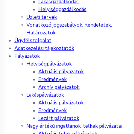
Lakásgazdálkodás
Helyiséggazdálkodás
Üzleti tervek
Vonatkozó jogszabályok, Rendeletek,
Határozatok
Ügyfélszolgálat
Adatkezelési tájékoztatók
Pályázatok
Helyiségpályázatok
Aktuális pályázatok
Eredmények
Archív pályázatok
Lakáspályázatok
Aktuális pályázatok
Eredmények
Lezárt pályázatok
Nagy értékű ingatlanok, telkek pályázatai
Aktuális telek pályázatok