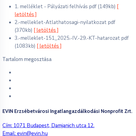
1. melléklet - Pályázati felhívás
pdf
(149kb)
[
letöltés ]
2.-melleklet-Atlathatosagi-nyilatkozat
pdf
(370kb)
[ letöltés ]
3.-melleklet-151_2025.-IV.-29.-KT-hatarozat
pdf
(1083kb)
[ letöltés ]
Tartalom megosztása
EVIN Erzsébetvárosi Ingatlangazdálkodási Nonprofit Zrt.
Cím: 1071 Budapest, Damjanich utca 12.
Email:
evin@evin.hu