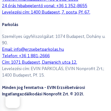
24 órás hibabejelentő vonal:
+36 1 352-8655
Levelezési cím: 1400 Budapest, 7. posta, Pf. 67.
Parkolás
Személyes ügyfélszolgálat: 1074 Budapest, Dohány u.
90.
Email:
info@erzsebetparkolas.hu
Telefon:
+36 1 881-2666
Cím: 1071 Budapest, Damjanich utca 12.
Levelezési cím: EVIN PARKOLÁS, EVIN Nonprofit Zrt.;
1400 Budapest, Pf. 15.
Minden jog fenntartva - EVIN Erzsébetvárosi
Ingatlangazdálkodási Nonprofit Zrt. © 2021.
Adatkezelési Tájékoztatás