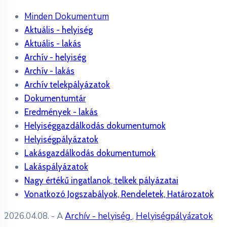
Minden Dokumentum
Aktuális - helyiség
Aktuális - lakás
Archív - helyiség
Archív - lakás
Archív telekpályázatok
Dokumentumtár
Eredmények - lakás
Helyiséggazdálkodás dokumentumok
Helyiségpályázatok
Lakásgazdálkodás dokumentumok
Lakáspályázatok
Nagy értékű ingatlanok, telkek pályázatai
Vonatkozó Jogszabályok, Rendeletek, Határozatok
2026.04.08.
- A
Archív - helyiség
,
Helyiségpályázatok