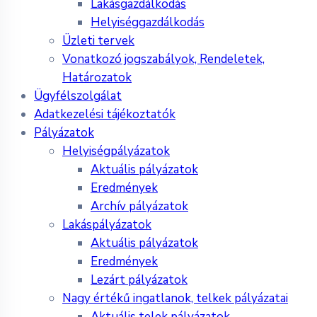
Lakásgazdálkodás
Helyiséggazdálkodás
Üzleti tervek
Vonatkozó jogszabályok, Rendeletek,
Határozatok
Ügyfélszolgálat
Adatkezelési tájékoztatók
Pályázatok
Helyiségpályázatok
Aktuális pályázatok
Eredmények
Archív pályázatok
Lakáspályázatok
Aktuális pályázatok
Eredmények
Lezárt pályázatok
Nagy értékű ingatlanok, telkek pályázatai
Aktuális telek pályázatok