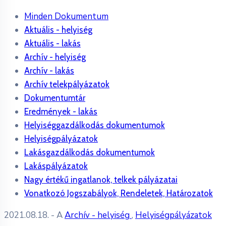
Minden Dokumentum
Aktuális - helyiség
Aktuális - lakás
Archív - helyiség
Archív - lakás
Archív telekpályázatok
Dokumentumtár
Eredmények - lakás
Helyiséggazdálkodás dokumentumok
Helyiségpályázatok
Lakásgazdálkodás dokumentumok
Lakáspályázatok
Nagy értékű ingatlanok, telkek pályázatai
Vonatkozó Jogszabályok, Rendeletek, Határozatok
2021.08.18.
- A
Archív - helyiség
,
Helyiségpályázatok