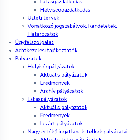
Lakásgazdálkodás
Helyiséggazdálkodás
Üzleti tervek
Vonatkozó jogszabályok, Rendeletek,
Határozatok
Ügyfélszolgálat
Adatkezelési tájékoztatók
Pályázatok
Helyiségpályázatok
Aktuális pályázatok
Eredmények
Archív pályázatok
Lakáspályázatok
Aktuális pályázatok
Eredmények
Lezárt pályázatok
Nagy értékű ingatlanok, telkek pályázatai
Aktuális telek pályázatok