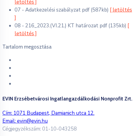
letöltés ]
07 - Adatkezelési szabályzat
pdf
(587kb)
[ letöltés
]
08 - 216_2023.(VI.21.) KT határozat
pdf
(135kb)
[
letöltés ]
Tartalom megosztása
EVIN Erzsébetvárosi Ingatlangazdálkodási Nonprofit Zrt.
Cím: 1071 Budapest, Damjanich utca 12.
Email:
evin@evin.hu
Cégjegyzékszám: 01-10-043258