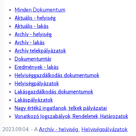
Minden Dokumentum
Aktuális - helyiség
Aktuális - lakás
Archív - helyiség
Archív - lakás
Archív telekpályázatok
Dokumentumtár
Eredmények - lakás
Helyiséggazdálkodás dokumentumok
Helyiségpályázatok
Lakásgazdálkodás dokumentumok
Lakáspályázatok
Nagy értékű ingatlanok, telkek pályázatai
Vonatkozó Jogszabályok, Rendeletek, Határozatok
2023.09.04.
- A
Archív - helyiség
,
Helyiségpályázatok