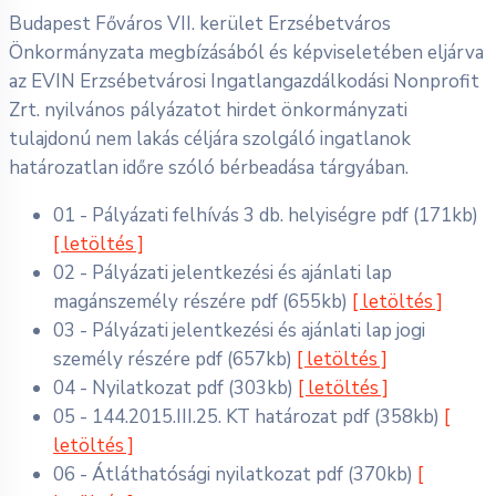
Budapest Főváros VII. kerület Erzsébetváros
Önkormányzata megbízásából és képviseletében eljárva
az EVIN Erzsébetvárosi Ingatlangazdálkodási Nonprofit
Zrt. nyilvános pályázatot hirdet önkormányzati
tulajdonú nem lakás céljára szolgáló ingatlanok
határozatlan időre szóló bérbeadása tárgyában.
01 - Pályázati felhívás 3 db. helyiségre
pdf
(171kb)
[ letöltés ]
02 - Pályázati jelentkezési és ajánlati lap
magánszemély részére
pdf
(655kb)
[ letöltés ]
03 - Pályázati jelentkezési és ajánlati lap jogi
személy részére
pdf
(657kb)
[ letöltés ]
04 - Nyilatkozat
pdf
(303kb)
[ letöltés ]
05 - 144.2015.III.25. KT határozat
pdf
(358kb)
[
letöltés ]
06 - Átláthatósági nyilatkozat
pdf
(370kb)
[