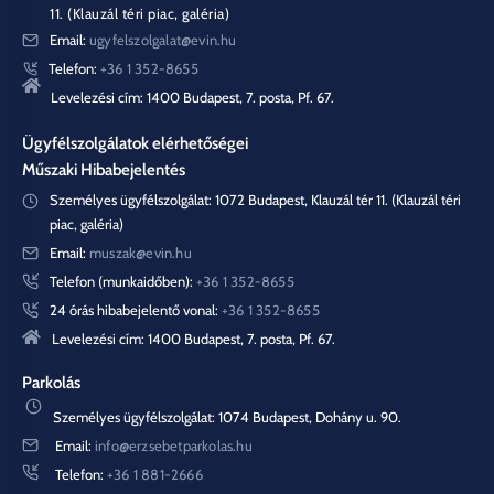
11. (Klauzál téri piac, galéria)
Email:
ugyfelszolgalat@evin.hu
Telefon:
+36 1 352-8655
Levelezési cím: 1400 Budapest, 7. posta, Pf. 67.
Ügyfélszolgálatok elérhetőségei
Műszaki Hibabejelentés
Személyes ügyfélszolgálat: 1072 Budapest, Klauzál tér 11. (Klauzál téri
piac, galéria)
Email:
muszak@evin.hu
Telefon (munkaidőben):
+36 1 352-8655
24 órás hibabejelentő vonal:
+36 1 352-8655
Levelezési cím: 1400 Budapest, 7. posta, Pf. 67.
Parkolás
Személyes ügyfélszolgálat: 1074 Budapest, Dohány u. 90.
Email:
info@erzsebetparkolas.hu
Telefon:
+36 1 881-2666