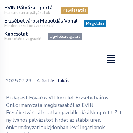
EVIN Pályázati portál
Pályáztatás
Hamarosan új pályázatok
Erzsébetvárosi Megoldás Vonal
Megoldás
Minden erzsébetvárosinak!
Kapcsolat
Ügyfélszolgálat
Elérhetőek vagyunk!
2025.07.23.
- A
Archív - lakás
Budapest Főváros VII. kerület Erzsébetváros
Önkormányzata megbízásából az EVIN
Erzsébetvárosi Ingatlangazdálkodási Nonprofit Zrt.
nyilvános pályázatot hirdet az alábbi üres,
önkormányzati tulajdonban lévő ingatlanok