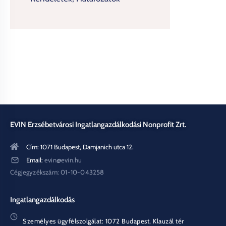
EVIN Erzsébetvárosi Ingatlangazdálkodási Nonprofit Zrt.
Cím: 1071 Budapest, Damjanich utca 12.
Email:
evin@evin.hu
Cégjegyzékszám: 01-10-043258
Ingatlangazdálkodás
Személyes ügyfélszolgálat: 1072 Budapest, Klauzál tér