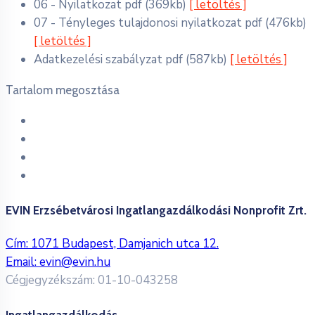
06 - Nyilatkozat
pdf
(369kb)
[ letöltés ]
07 - Tényleges tulajdonosi nyilatkozat
pdf
(476kb)
[ letöltés ]
Adatkezelési szabályzat
pdf
(587kb)
[ letöltés ]
Tartalom megosztása
EVIN Erzsébetvárosi Ingatlangazdálkodási Nonprofit Zrt.
Cím: 1071 Budapest, Damjanich utca 12.
Email:
evin@evin.hu
Cégjegyzékszám: 01-10-043258
Ingatlangazdálkodás