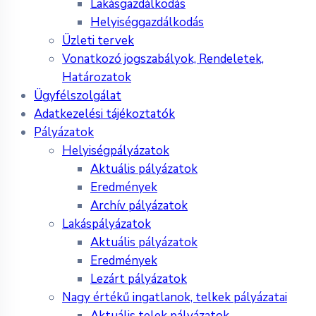
Lakásgazdálkodás
Helyiséggazdálkodás
Üzleti tervek
Vonatkozó jogszabályok, Rendeletek,
Határozatok
Ügyfélszolgálat
Adatkezelési tájékoztatók
Pályázatok
Helyiségpályázatok
Aktuális pályázatok
Eredmények
Archív pályázatok
Lakáspályázatok
Aktuális pályázatok
Eredmények
Lezárt pályázatok
Nagy értékű ingatlanok, telkek pályázatai
Aktuális telek pályázatok