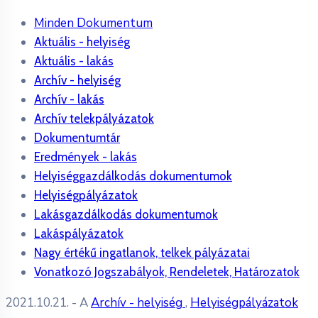
Minden Dokumentum
Aktuális - helyiség
Aktuális - lakás
Archív - helyiség
Archív - lakás
Archív telekpályázatok
Dokumentumtár
Eredmények - lakás
Helyiséggazdálkodás dokumentumok
Helyiségpályázatok
Lakásgazdálkodás dokumentumok
Lakáspályázatok
Nagy értékű ingatlanok, telkek pályázatai
Vonatkozó Jogszabályok, Rendeletek, Határozatok
2021.10.21.
- A
Archív - helyiség
,
Helyiségpályázatok