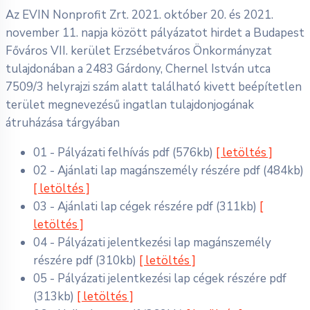
Az EVIN Nonprofit Zrt. 2021. október 20. és 2021.
november 11. napja között pályázatot hirdet a Budapest
Főváros VII. kerület Erzsébetváros Önkormányzat
tulajdonában a 2483 Gárdony, Chernel István utca
7509/3 helyrajzi szám alatt található kivett beépítetlen
terület megnevezésű ingatlan tulajdonjogának
átruházása tárgyában
01 - Pályázati felhívás
pdf
(576kb)
[ letöltés ]
02 - Ajánlati lap magánszemély részére
pdf
(484kb)
[ letöltés ]
03 - Ajánlati lap cégek részére
pdf
(311kb)
[
letöltés ]
04 - Pályázati jelentkezési lap magánszemély
részére
pdf
(310kb)
[ letöltés ]
05 - Pályázati jelentkezési lap cégek részére
pdf
(313kb)
[ letöltés ]