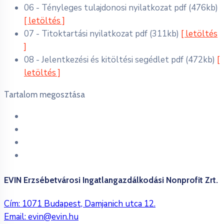
06 - Tényleges tulajdonosi nyilatkozat
pdf
(476kb)
[ letöltés ]
07 - Titoktartási nyilatkozat
pdf
(311kb)
[ letöltés
]
08 - Jelentkezési és kitöltési segédlet
pdf
(472kb)
[
letöltés ]
Tartalom megosztása
EVIN Erzsébetvárosi Ingatlangazdálkodási Nonprofit Zrt.
Cím: 1071 Budapest, Damjanich utca 12.
Email:
evin@evin.hu