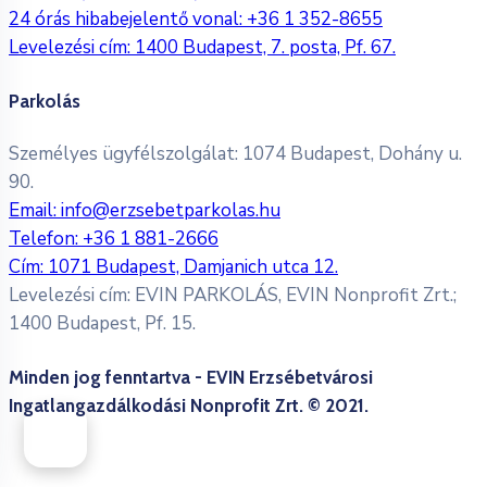
24 órás hibabejelentő vonal:
+36 1 352-8655
Levelezési cím: 1400 Budapest, 7. posta, Pf. 67.
Parkolás
Személyes ügyfélszolgálat: 1074 Budapest, Dohány u.
90.
Email:
info@erzsebetparkolas.hu
Telefon:
+36 1 881-2666
Cím: 1071 Budapest, Damjanich utca 12.
Levelezési cím: EVIN PARKOLÁS, EVIN Nonprofit Zrt.;
1400 Budapest, Pf. 15.
Minden jog fenntartva - EVIN Erzsébetvárosi
Ingatlangazdálkodási Nonprofit Zrt. © 2021.
Adatkezelési Tájékoztatás