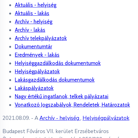
Aktuális - helyiség
Aktuális - lakás
Archív - helyiség
Archív - lakás
Archív telekpályázatok
Dokumentumtár
Eredmények - lakás
Helyiséggazdálkodás dokumentumok
Helyiségpályázatok
Lakásgazdálkodás dokumentumok
Lakáspályázatok
Nagy értékű ingatlanok, telkek pályázatai
Vonatkozó Jogszabályok, Rendeletek, Határozatok
2021.08.09.
- A
Archív - helyiség
,
Helyiségpályázatok
Budapest Főváros VII. kerület Erzsébetváros