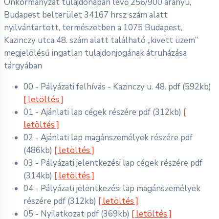
Önkormányzat tulajdonában lévő 256/900 arányú,
Budapest belterület 34167 hrsz szám alatt
nyilvántartott, természetben a 1075 Budapest,
Kazinczy utca 48. szám alatt található „kivett üzem”
megjelölésű ingatlan tulajdonjogának átruházása
tárgyában
00 - Pályázati felhívás - Kazinczy u. 48.
pdf
(592kb)
[ letöltés ]
01 - Ajánlati lap cégek részére
pdf
(312kb)
[
letöltés ]
02 - Ajánlati lap magánszemélyek részére
pdf
(486kb)
[ letöltés ]
03 - Pályázati jelentkezési lap cégek részére
pdf
(314kb)
[ letöltés ]
04 - Pályázati jelentkezési lap magánszemélyek
részére
pdf
(312kb)
[ letöltés ]
05 - Nyilatkozat
pdf
(369kb)
[ letöltés ]