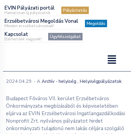
EVIN Pályázati portál
Pályáztatás
Hamarosan új pályázatok
Erzsébetvárosi Megoldás Vonal
Megoldás
Minden erzsébetvárosinak!
Kapcsolat
Ügyfélszolgálat
Elérhetőek vagyunk!
,
2024.04.29.
- A
Archív - helyiség
Helyiségpályázatok
Budapest Főváros VII. kerület Erzsébetváros
Önkormányzata megbízásából és képviseletében
eljárva az EVIN Erzsébetvárosi Ingatlangazdálkodási
Nonprofit Zrt. nyilvános pályázatot hirdet
önkormányzati tulajdonú nem lakás céljára szolgáló