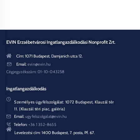
EVIN Erzsébetvárosi Ingatlangazdálkodási Nonprofit Zrt.
Cím: 1071 Budapest, Damjanich utca 12.
Email:
evin@evin.hu
Cégjegyzékszám: 01-10-043258
Ingatlangazdálkodás
Személyes ügyfélszolgálat: 1072 Budapest, Klauzál tér
11. (Klauzál téri piac, galéria)
Email:
ugyfelszolgalat@evin.hu
Telefon:
+36 1 352-8655
Levelezési cím: 1400 Budapest, 7. posta, Pf. 67.