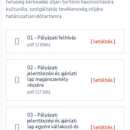
helyiség bérbeadás útján történő hasznosítására
kulturális, szolgáltatás tevékenység céljára
határozatlan időtartamra
01 - Pályázati felhívás
[ letöltés ]
pdf
(216kb)
02 - Pályázati
jelentkezési és ajánlati
lap magánszemély
[ letöltés ]
részére
pdf
(171kb)
03 - Pályázati
jelentkezési és ajánlati
lap egyéni vállakozó és
[ letöltés ]