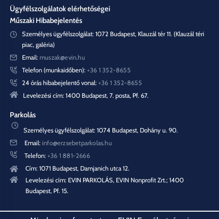
Ügyfélszolgálatok elérhetőségei
Műszaki Hibabejelentés
Személyes ügyfélszolgálat: 1072 Budapest, Klauzál tér 11. (Klauzál téri
piac, galéria)
Email:
muszak@evin.hu
Telefon (munkaidőben):
+36 1 352-8655
24 órás hibabejelentő vonal:
+36 1 352-8655
Levelezési cím: 1400 Budapest, 7. posta, Pf. 67.
Parkolás
Személyes ügyfélszolgálat: 1074 Budapest, Dohány u. 90.
Email:
info@erzsebetparkolas.hu
Telefon:
+36 1 881-2666
Cím: 1071 Budapest, Damjanich utca 12.
Levelezési cím: EVIN PARKOLÁS, EVIN Nonprofit Zrt.; 1400
Budapest, Pf. 15.