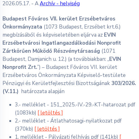
2026.05.17.
- A
Archív - helyiség
Budapest Főváros VII. kerület Erzsébetváros
Önkormányzata
(1073 Budapest, Erzsébet krt.6.)
megbízásából és képviseletében eljárva az
EVIN
Erzsébetvárosi Ingatlangazdálkodási Nonprofit
Zártkörűen Működő Részvénytársaság
(1071
Budapest, Damjanich u. 12.) (a továbbiakban: „
EVIN
Nonprofit Zrt.
”) – Budapest Főváros VII. kerület
Erzsébetváros Önkormányzata Képviselő-testülete
Pénzügyi és Kerületfejlesztési Bizottságának
303/2026.
(V.11.)
határozata alapján
3.- melléklet - 151_2025.-IV.-29.-KT-hatarozat
pdf
(1083kb)
[ letöltés ]
2.- melléklet - Átlathatosagi-nyilatkozat
pdf
(370kb)
[ letöltés ]
1. melléklet - Pályázati felhívás
pdf
(141kb)
[