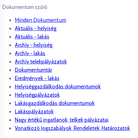
Dokumentum szűrő
Minden Dokumentum
Aktuális - helyiség
Aktuális - lakás
Archív - helyiség
Archív - lakás
Archív telekpályázatok
Dokumentumtár
Eredmények - lakás
Helyiséggazdálkodás dokumentumok
Helyiségpályázatok
Lakásgazdálkodás dokumentumok
Lakáspályázatok
Nagy értékű ingatlanok, telkek pályázatai
Vonatkozó Jogszabályok, Rendeletek, Határozatok