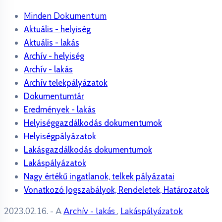
Minden Dokumentum
Aktuális - helyiség
Aktuális - lakás
Archív - helyiség
Archív - lakás
Archív telekpályázatok
Dokumentumtár
Eredmények - lakás
Helyiséggazdálkodás dokumentumok
Helyiségpályázatok
Lakásgazdálkodás dokumentumok
Lakáspályázatok
Nagy értékű ingatlanok, telkek pályázatai
Vonatkozó Jogszabályok, Rendeletek, Határozatok
2023.02.16.
- A
Archív - lakás
,
Lakáspályázatok