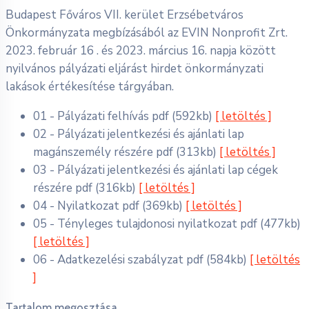
Budapest Főváros VII. kerület Erzsébetváros
Önkormányzata megbízásából az EVIN Nonprofit Zrt.
2023. február 16 . és 2023. március 16. napja között
nyilvános pályázati eljárást hirdet önkormányzati
lakások értékesítése tárgyában.
01 - Pályázati felhívás
pdf
(592kb)
[ letöltés ]
02 - Pályázati jelentkezési és ajánlati lap
magánszemély részére
pdf
(313kb)
[ letöltés ]
03 - Pályázati jelentkezési és ajánlati lap cégek
részére
pdf
(316kb)
[ letöltés ]
04 - Nyilatkozat
pdf
(369kb)
[ letöltés ]
05 - Tényleges tulajdonosi nyilatkozat
pdf
(477kb)
[ letöltés ]
06 - Adatkezelési szabályzat
pdf
(584kb)
[ letöltés
]
Tartalom megosztása