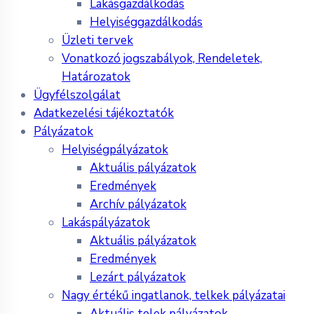
Lakásgazdálkodás
Helyiséggazdálkodás
Üzleti tervek
Vonatkozó jogszabályok, Rendeletek,
Határozatok
Ügyfélszolgálat
Adatkezelési tájékoztatók
Pályázatok
Helyiségpályázatok
Aktuális pályázatok
Eredmények
Archív pályázatok
Lakáspályázatok
Aktuális pályázatok
Eredmények
Lezárt pályázatok
Nagy értékű ingatlanok, telkek pályázatai
Aktuális telek pályázatok