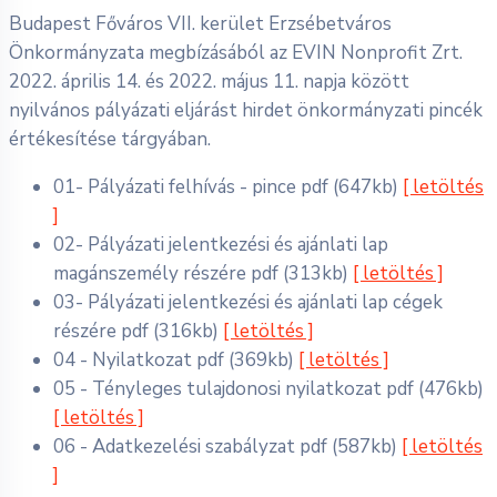
Budapest Főváros VII. kerület Erzsébetváros
Önkormányzata megbízásából az EVIN Nonprofit Zrt.
2022. április 14. és 2022. május 11. napja között
nyilvános pályázati eljárást hirdet önkormányzati pincék
értékesítése tárgyában.
01- Pályázati felhívás - pince
pdf
(647kb)
[ letöltés
]
02- Pályázati jelentkezési és ajánlati lap
magánszemély részére
pdf
(313kb)
[ letöltés ]
03- Pályázati jelentkezési és ajánlati lap cégek
részére
pdf
(316kb)
[ letöltés ]
04 - Nyilatkozat
pdf
(369kb)
[ letöltés ]
05 - Tényleges tulajdonosi nyilatkozat
pdf
(476kb)
[ letöltés ]
06 - Adatkezelési szabályzat
pdf
(587kb)
[ letöltés
]