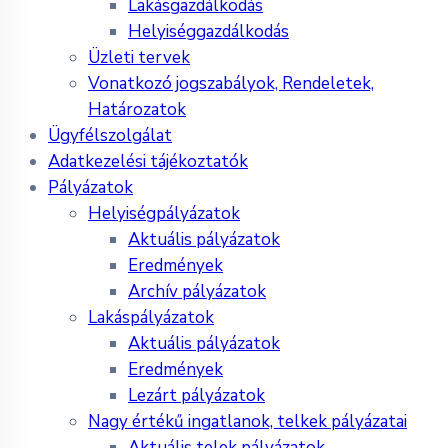
Lakásgazdálkodás
Helyiséggazdálkodás
Üzleti tervek
Vonatkozó jogszabályok, Rendeletek,
Határozatok
Ügyfélszolgálat
Adatkezelési tájékoztatók
Pályázatok
Helyiségpályázatok
Aktuális pályázatok
Eredmények
Archív pályázatok
Lakáspályázatok
Aktuális pályázatok
Eredmények
Lezárt pályázatok
Nagy értékű ingatlanok, telkek pályázatai
Aktuális telek pályázatok