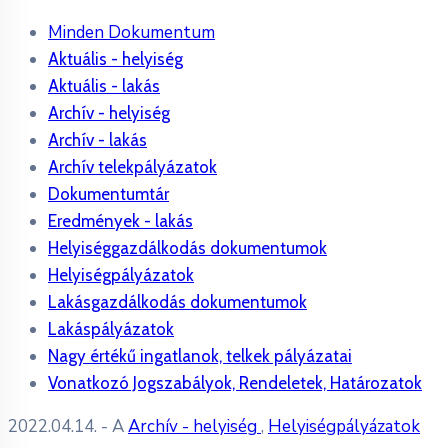
Minden Dokumentum
Aktuális - helyiség
Aktuális - lakás
Archív - helyiség
Archív - lakás
Archív telekpályázatok
Dokumentumtár
Eredmények - lakás
Helyiséggazdálkodás dokumentumok
Helyiségpályázatok
Lakásgazdálkodás dokumentumok
Lakáspályázatok
Nagy értékű ingatlanok, telkek pályázatai
Vonatkozó Jogszabályok, Rendeletek, Határozatok
2022.04.14.
- A
Archív - helyiség
,
Helyiségpályázatok