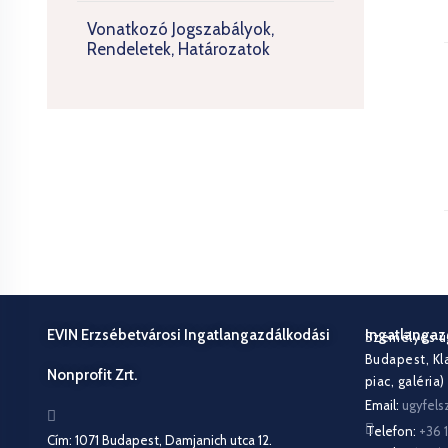
Vonatkozó Jogszabályok,
Rendeletek, Határozatok
EVIN Erzsébetvárosi Ingatlangazdálkodási
Ingatlangaz
Személyes üg
Budapest, Klau
Nonprofit Zrt.
piac, galéria)
Email:
ugyfels
Telefon:
+36 
Cím: 1071 Budapest, Damjanich utca 12.