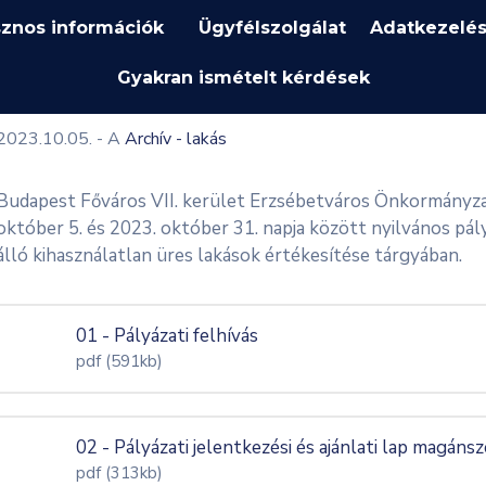
znos információk
Ügyfélszolgálat
Adatkezelés
Gyakran ismételt kérdések
2023.10.05.
- A
Archív - lakás
Budapest Főváros VII. kerület Erzsébetváros Önkormányza
október 5. és 2023. október 31. napja között nyilvános pál
álló kihasználatlan üres lakások értékesítése tárgyában.
01 - Pályázati felhívás
pdf
(591kb)
02 - Pályázati jelentkezési és ajánlati lap magán
pdf
(313kb)