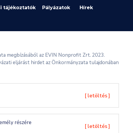
i tájékoztatók
Pályázatok
Hírek
ta megbízásából az EVIN Nonprofit Zrt. 2023.
yázati eljárást hirdet az Önkormányzata tulajdonában
[ letöltés ]
személy részére
[ letöltés ]