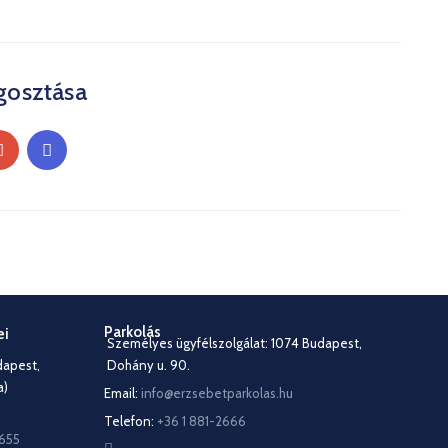
gosztása
Parkolás
ei
Személyes ügyfélszolgálat: 1074 Budapest,
dapest,
Dohány u. 90.
a)
Email:
info@erzsebetparkolas.hu
Telefon:
+36 1 881-2666
8655