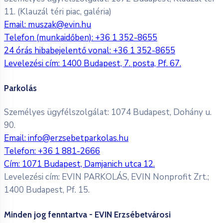
11. (Klauzál téri piac, galéria)
Email:
muszak@evin.hu
Telefon (munkaidőben):
+36 1 352-8655
24 órás hibabejelentő vonal:
+36 1 352-8655
Levelezési cím: 1400 Budapest, 7. posta, Pf. 67.
Parkolás
Személyes ügyfélszolgálat: 1074 Budapest, Dohány u.
90.
Email:
info@erzsebetparkolas.hu
Telefon:
+36 1 881-2666
Cím: 1071 Budapest, Damjanich utca 12.
Levelezési cím: EVIN PARKOLÁS, EVIN Nonprofit Zrt.;
1400 Budapest, Pf. 15.
Minden jog fenntartva - EVIN Erzsébetvárosi