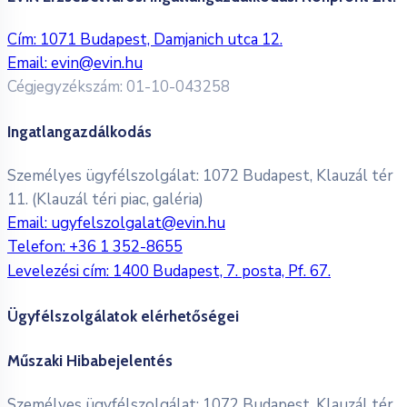
Cím: 1071 Budapest, Damjanich utca 12.
Email:
evin@evin.hu
Cégjegyzékszám: 01-10-043258
Ingatlangazdálkodás
Személyes ügyfélszolgálat: 1072 Budapest, Klauzál tér
11. (Klauzál téri piac, galéria)
Email:
ugyfelszolgalat@evin.hu
Telefon:
+36 1 352-8655
Levelezési cím: 1400 Budapest, 7. posta, Pf. 67.
Ügyfélszolgálatok elérhetőségei
Műszaki Hibabejelentés
Személyes ügyfélszolgálat: 1072 Budapest, Klauzál tér