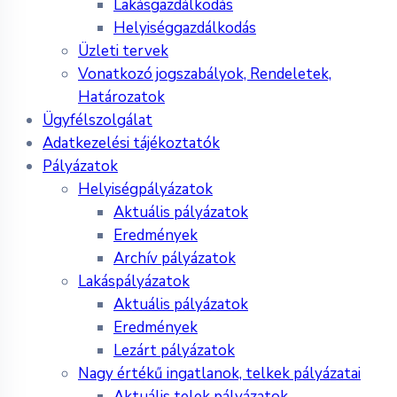
Lakásgazdálkodás
Helyiséggazdálkodás
Üzleti tervek
Vonatkozó jogszabályok, Rendeletek,
Határozatok
Ügyfélszolgálat
Adatkezelési tájékoztatók
Pályázatok
Helyiségpályázatok
Aktuális pályázatok
Eredmények
Archív pályázatok
Lakáspályázatok
Aktuális pályázatok
Eredmények
Lezárt pályázatok
Nagy értékű ingatlanok, telkek pályázatai
Aktuális telek pályázatok