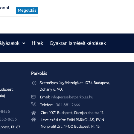
onal
Megoldás
ályázatok
Hírek
Gyakran ismételt kérdések
Parkolás
Személyes ügyfélszolgálat: 1074 Budapest,
udapest,
Dohány u. 90.
ria)
Email:
info@erzsebetparkolas.hu
Telefon:
+36 1 881-2666
2-8655
Cím: 1071 Budapest, Damjanich utca 12.
 352-8655
Levelezési cím: EVIN PARKOLÁS, EVIN
Nonprofit Zrt.; 1400 Budapest, Pf. 15.
posta, Pf. 67.