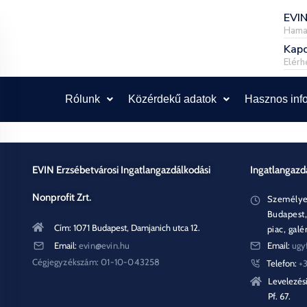
EVIN
Hamar
Kapc
Elérh
Rólunk
Közérdekű adatok
Hasznos inf
EVIN Erzsébetvárosi Ingatlangazdálkodási
Ingatlangazd
Nonprofit Zrt.
Személyes
Budapest, 
Cím: 1071 Budapest, Damjanich utca 12.
piac, galér
Email:
evin@evin.hu
Email:
ugy
Cégjegyzékszám: 01-10-043258
Telefon:
+
Levelezési
Pf. 67.