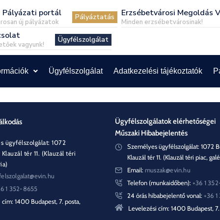
 Pályázati portál
Erzsébetvárosi Megoldás V
Pályáztatás
osan új pályázatok
Minden erzsébetvárosinak!
solat
Ügyfélszolgálat
etőek vagyunk!
ormációk
Ügyfélszolgálat
Adatkezelési tájékoztatók
P
Ügyfélszolgálatok elérhetőségei
álkodás
Műszaki Hibabejelentés
 ügyfélszolgálat: 1072
Személyes ügyfélszolgálat: 1072 B
Klauzál tér 11. (Klauzál téri
Klauzál tér 11. (Klauzál téri piac, galé
ia)
Email:
muszak@evin.hu
felszolgalat@evin.hu
Telefon (munkaidőben):
+36 1 35
36 1 352-8655
24 órás hibabejelentő vonal:
+36 1
 cím: 1400 Budapest, 7. posta,
Levelezési cím: 1400 Budapest, 7. 