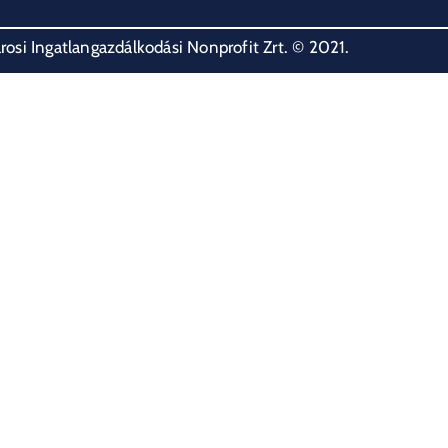
osi Ingatlangazdálkodási Nonprofit Zrt. © 2021.