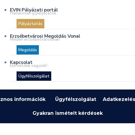
EVIN Pályázati portál
Hamarosan új pályázatok
Pályáztatás
Erzsébetvárosi Megoldás Vonal
Minden erzsébetvárosinak!
Megoldás
Kapcsolat
Elérhetőek vagyunk!
Ügyfélszolgálat
znos információk
Ügyfélszolgálat
Adatkezelés
Gyakran ismételt kérdések