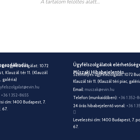
A tartalom felöltés alatt…
Ügyfélszolgálatok elérhetőség
angazdálkodás
es ügyfélszolgálat: 1072
Műszaki Hibabejelentés
, Klauzál tér 11. (Klauzál
Személyes ügyfélszolgálat: 1072 Bu
, galéria)
Klauzál tér 11. (Klauzál téri piac, galéri
yfelszolgalat@evin.hu
Email:
muszak@evin.hu
:
+36 1 352-8655
Telefon (munkaidőben):
+36 1 352-
si cím: 1400 Budapest, 7.
24 órás hibabejelentő vonal:
+36 1 
. 67.
Levelezési cím: 1400 Budapest, 7. po
67.