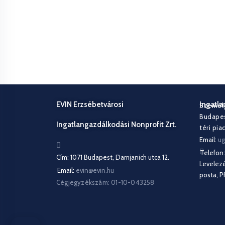
EVIN Erzsébetvárosi
Ingatl
Személy
Budapest
Ingatlangazdálkodási Nonprofit Zrt.
téri piac
Email:
ug
Telefon
Cím: 1071 Budapest, Damjanich utca 12.
Levelezé
Email:
evin@evin.hu
posta, Pf
Cégjegyzékszám: 01-10-043258