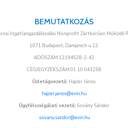
BEMUTATKOZÁS
rosi Ingatlangazdálkodási Nonprofit Zártkörűen Működő 
1071 Budapest, Damjanich u 12.
ADÓSZÁM:12194528-2-42
CÉGJEGYZÉKSZÁM:01 10 043258
Üzletágvezető:
Hajzer János
hajzer.janos@evin.hu
Ügyfélszolgálati vezető:
Sovány Sándor
sovany.sandor@evin.hu