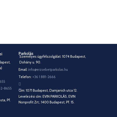
Parkolás
ei
Személyes ügyfélszolgálat: 1074 Budapest,
dapest,
Dohány u. 90.
a)
Email:
info@erzsebetparkolas.hu
Telefon:
+36 1 881-2666
8655
352-8655
Cím: 1071 Budapest, Damjanich utca 12.
Levelezési cím: EVIN PARKOLÁS, EVIN
sta, Pf.
Nonprofit Zrt.; 1400 Budapest, Pf. 15.