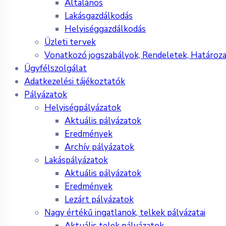
Általános
Lakásgazdálkodás
Helyiséggazdálkodás
Üzleti tervek
Vonatkozó jogszabályok, Rendeletek, Határoz
Ügyfélszolgálat
Adatkezelési tájékoztatók
Pályázatok
Helyiségpályázatok
Aktuális pályázatok
Eredmények
Archív pályázatok
Lakáspályázatok
Aktuális pályázatok
Eredmények
Lezárt pályázatok
Nagy értékű ingatlanok, telkek pályázatai
Aktuális telek pályázatok