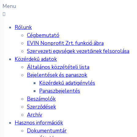
Menu
Rólunk
Cégbemutató
EVIN Nonprofit Zrt. funkció ábra
Szervezeti egységek vezetőinek felsorolása
Közérdekű adatok
Általános közzétételi lista
Bejelentések és panaszok
Közérdekű adatigénylés
Panaszbejelentés
Beszámolók
Szerződések
Archív
Hasznos információk
Dokumentumtár