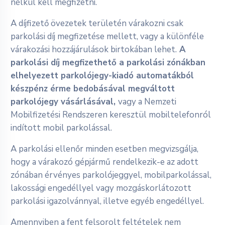
nélkül kell megfizetni.
A díjfizető övezetek területén várakozni csak
parkolási díj megfizetése mellett, vagy a különféle
várakozási hozzájárulások birtokában lehet.
A
parkolási díj megfizethető a parkolási zónákban
elhelyezett parkolójegy-kiadó automatákból
készpénz érme bedobásával megváltott
parkolójegy vásárlásával,
vagy a Nemzeti
Mobilfizetési Rendszeren keresztül mobiltelefonról
indított mobil parkolással.
A parkolási ellenőr minden esetben megvizsgálja,
hogy a várakozó gépjármű rendelkezik-e az adott
zónában érvényes parkolójeggyel, mobilparkolással,
lakossági engedéllyel vagy mozgáskorlátozott
parkolási igazolvánnyal, illetve egyéb engedéllyel.
Amennyiben a fent felsorolt feltételek nem