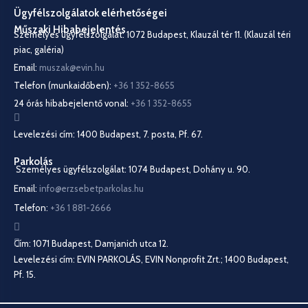
Ügyfélszolgálatok elérhetőségei
Műszaki Hibabejelentés
Személyes ügyfélszolgálat: 1072 Budapest, Klauzál tér 11. (Klauzál téri
piac, galéria)
Email:
muszak@evin.hu
Telefon (munkaidőben):
+36 1 352-8655
24 órás hibabejelentő vonal:
+36 1 352-8655
Levelezési cím: 1400 Budapest, 7. posta, Pf. 67.
Parkolás
Személyes ügyfélszolgálat: 1074 Budapest, Dohány u. 90.
Email:
info@erzsebetparkolas.hu
Telefon:
+36 1 881-2666
Cím: 1071 Budapest, Damjanich utca 12.
Levelezési cím: EVIN PARKOLÁS, EVIN Nonprofit Zrt.; 1400 Budapest,
Pf. 15.