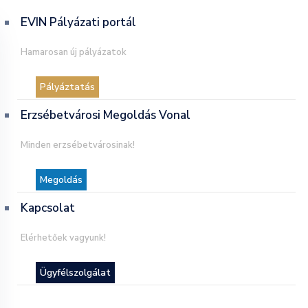
EVIN Pályázati portál
Hamarosan új pályázatok
Pályáztatás
Erzsébetvárosi Megoldás Vonal
Minden erzsébetvárosinak!
Megoldás
Kapcsolat
Elérhetőek vagyunk!
Ügyfélszolgálat