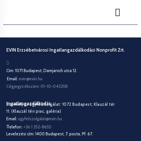
EVIN Erzsébetvárosi Ingatlangazdálkodási Nonprofit Zrt.
Cím: 1071 Budapest, Damjanich utca 12.
Email:
evin@evin.hu
Cégjegyzékszám: 01-10-043258
Ingatlangazdálkodás
Személyes ügyfélszolgálat: 1072 Budapest, Klauzál tér
11. (Klauzál téri piac, galéria)
Email:
ugyfelszolgalat@evin.hu
Telefon:
+36 1 352-8655
Levelezési cím: 1400 Budapest, 7. posta, Pf. 67.