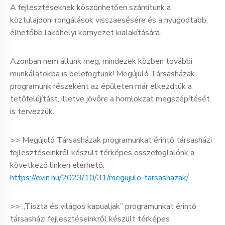
A fejlesztéseknek köszönhetően számítunk a
köztulajdoni rongálások visszaesésére és a nyugodtabb,
élhetőbb lakóhelyi környezet kialakítására.
Azonban nem állunk meg, mindezek közben további
munkálatokba is belefogtunk! Megújuló Társasházak
programunk részeként az épületen már elkezdtük a
tetőfelújítást, illetve jövőre a homlokzat megszépítését
is tervezzük.
>> Megújuló Társasházak programunkat érintő társasházi
fejlesztéseinkről készült térképes összefoglalónk a
következő linken elérhető:
https://evin.hu/2023/10/31/megujulo-tarsashazak/
>> „Tiszta és világos kapualjak” programunkat érintő
társasházi fejlesztéseinkről készült térképes