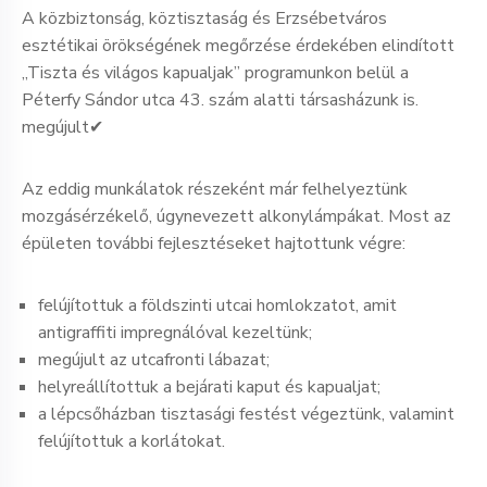
A közbiztonság, köztisztaság és Erzsébetváros
esztétikai örökségének megőrzése érdekében elindított
„Tiszta és világos kapualjak” programunkon belül a
Péterfy Sándor utca 43. szám alatti társasházunk is.
megújult✔
Az eddig munkálatok részeként már felhelyeztünk
mozgásérzékelő, úgynevezett alkonylámpákat. Most az
épületen további fejlesztéseket hajtottunk végre:
felújítottuk a földszinti utcai homlokzatot, amit
antigraffiti impregnálóval kezeltünk;
megújult az utcafronti lábazat;
helyreállítottuk a bejárati kaput és kapualjat;
a lépcsőházban tisztasági festést végeztünk, valamint
felújítottuk a korlátokat.