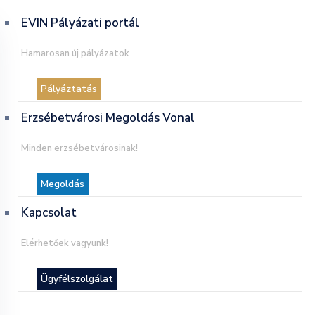
EVIN Pályázati portál
Hamarosan új pályázatok
Pályáztatás
Erzsébetvárosi Megoldás Vonal
Minden erzsébetvárosinak!
Megoldás
Kapcsolat
Elérhetőek vagyunk!
Ügyfélszolgálat