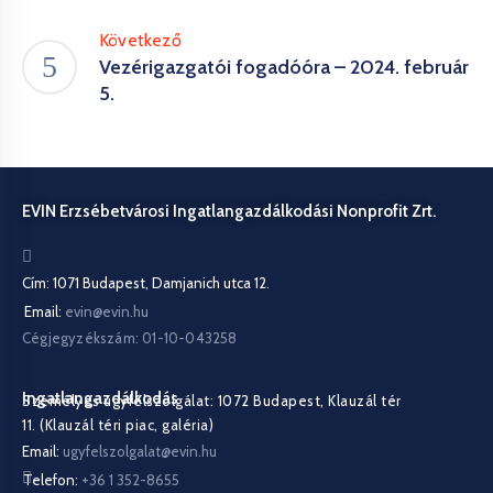
Következő
Vezérigazgatói fogadóóra – 2024. február
5.
EVIN Erzsébetvárosi Ingatlangazdálkodási Nonprofit Zrt.
Cím: 1071 Budapest, Damjanich utca 12.
Email:
evin@evin.hu
Cégjegyzékszám: 01-10-043258
Ingatlangazdálkodás
Személyes ügyfélszolgálat: 1072 Budapest, Klauzál tér
11. (Klauzál téri piac, galéria)
Email:
ugyfelszolgalat@evin.hu
Telefon:
+36 1 352-8655