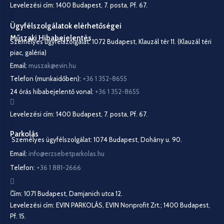
Levelezési cím: 1400 Budapest, 7. posta, Pf. 67.
Ügyfélszolgálatok elérhetőségei
Műszaki Hibabejelentés
Személyes ügyfélszolgálat: 1072 Budapest, Klauzál tér 11. (Klauzál téri
piac, galéria)
Email:
muszak@evin.hu
Telefon (munkaidőben):
+36 1 352-8655
24 órás hibabejelentő vonal:
+36 1 352-8655
Levelezési cím: 1400 Budapest, 7. posta, Pf. 67.
Parkolás
Személyes ügyfélszolgálat: 1074 Budapest, Dohány u. 90.
Email:
info@erzsebetparkolas.hu
Telefon:
+36 1 881-2666
Cím: 1071 Budapest, Damjanich utca 12.
Levelezési cím: EVIN PARKOLÁS, EVIN Nonprofit Zrt.; 1400 Budapest,
Pf. 15.