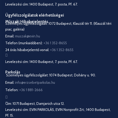
Levelezési cím: 1400 Budapest, 7. posta, Pf. 67.
Ügyfélszolgálatok elérhetőségei
Műszaki Hibabejelentés
Személyes ügyfélszolgálat: 1072 Budapest, Klauzál tér 11. (Klauzál téri
piac, galéria)
Email:
muszak@evin.hu
Telefon (munkaidőben):
+36 1 352-8655
24 órás hibabejelentő vonal:
+36 1 352-8655
Levelezési cím: 1400 Budapest, 7. posta, Pf. 67.
Parkolás
Személyes ügyfélszolgálat: 1074 Budapest, Dohány u. 90.
Email:
info@erzsebetparkolas.hu
Telefon:
+36 1 881-2666
Cím: 1071 Budapest, Damjanich utca 12.
Levelezési cím: EVIN PARKOLÁS, EVIN Nonprofit Zrt.; 1400 Budapest,
Pf. 15.