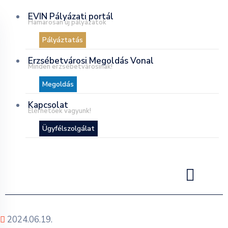
EVIN Pályázati portál
Hamarosan új pályázatok
Pályáztatás
Erzsébetvárosi Megoldás Vonal
Minden erzsébetvárosinak!
Megoldás
Kapcsolat
Elérhetőek vagyunk!
Ügyfélszolgálat
2024.06.19.