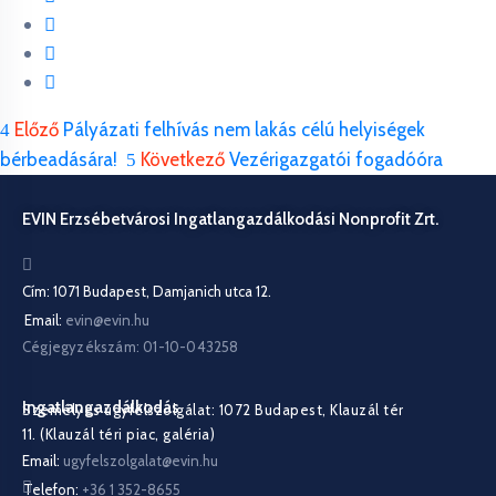
Előző
Pályázati felhívás nem lakás célú helyiségek
bérbeadására!
Következő
Vezérigazgatói fogadóóra
EVIN Erzsébetvárosi Ingatlangazdálkodási Nonprofit Zrt.
Cím: 1071 Budapest, Damjanich utca 12.
Email:
evin@evin.hu
Cégjegyzékszám: 01-10-043258
Ingatlangazdálkodás
Személyes ügyfélszolgálat: 1072 Budapest, Klauzál tér
11. (Klauzál téri piac, galéria)
Email:
ugyfelszolgalat@evin.hu
Telefon:
+36 1 352-8655