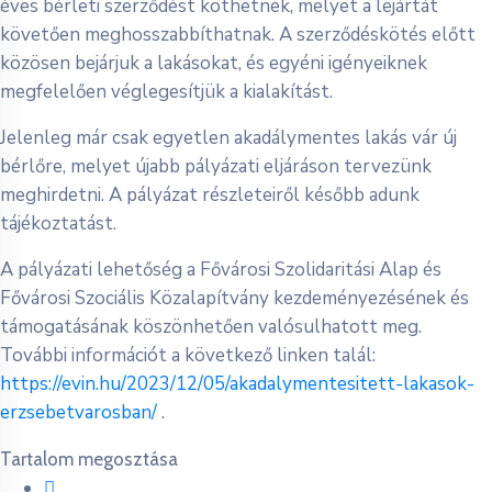
éves bérleti szerződést köthetnek, melyet a lejártát
követően meghosszabbíthatnak. A szerződéskötés előtt
közösen bejárjuk a lakásokat, és egyéni igényeiknek
megfelelően véglegesítjük a kialakítást.
Jelenleg már csak egyetlen akadálymentes lakás vár új
bérlőre, melyet újabb pályázati eljáráson tervezünk
meghirdetni. A pályázat részleteiről később adunk
tájékoztatást.
A pályázati lehetőség a Fővárosi Szolidaritási Alap és
Fővárosi Szociális Közalapítvány kezdeményezésének és
támogatásának köszönhetően valósulhatott meg.
További információt a következő linken talál:
https://evin.hu/2023/12/05/akadalymentesitett-lakasok-
erzsebetvarosban/
.
Tartalom megosztása