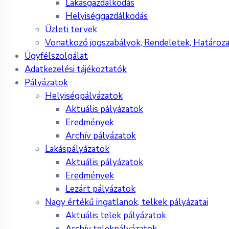
Lakásgazdálkodás
Helyiséggazdálkodás
Üzleti tervek
Vonatkozó jogszabályok, Rendeletek, Határoz
Ügyfélszolgálat
Adatkezelési tájékoztatók
Pályázatok
Helyiségpályázatok
Aktuális pályázatok
Eredmények
Archív pályázatok
Lakáspályázatok
Aktuális pályázatok
Eredmények
Lezárt pályázatok
Nagy értékű ingatlanok, telkek pályázatai
Aktuális telek pályázatok
Archív telekpályázatok