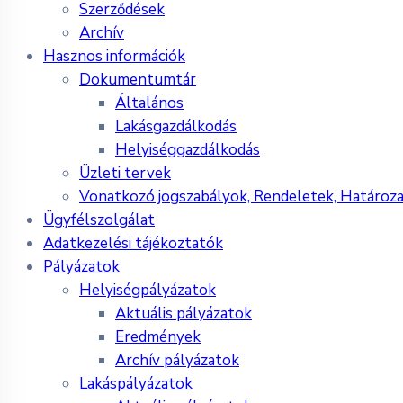
Szerződések
Archív
Hasznos információk
Dokumentumtár
Általános
Lakásgazdálkodás
Helyiséggazdálkodás
Üzleti tervek
Vonatkozó jogszabályok, Rendeletek, Határoz
Ügyfélszolgálat
Adatkezelési tájékoztatók
Pályázatok
Helyiségpályázatok
Aktuális pályázatok
Eredmények
Archív pályázatok
Lakáspályázatok