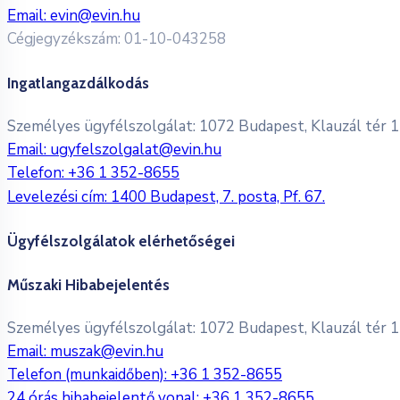
Email:
evin@evin.hu
Cégjegyzékszám: 01-10-043258
Ingatlangazdálkodás
Személyes ügyfélszolgálat: 1072 Budapest, Klauzál tér 11. 
Email:
ugyfelszolgalat@evin.hu
Telefon:
+36 1 352-8655
Levelezési cím: 1400 Budapest, 7. posta, Pf. 67.
Ügyfélszolgálatok elérhetőségei
Műszaki Hibabejelentés
Személyes ügyfélszolgálat: 1072 Budapest, Klauzál tér 11. 
Email:
muszak@evin.hu
Telefon (munkaidőben):
+36 1 352-8655
24 órás hibabejelentő vonal:
+36 1 352-8655