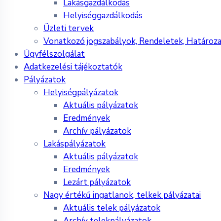
Lakásgazdálkodás
Helyiséggazdálkodás
Üzleti tervek
Vonatkozó jogszabályok, Rendeletek, Határoz
Ügyfélszolgálat
Adatkezelési tájékoztatók
Pályázatok
Helyiségpályázatok
Aktuális pályázatok
Eredmények
Archív pályázatok
Lakáspályázatok
Aktuális pályázatok
Eredmények
Lezárt pályázatok
Nagy értékű ingatlanok, telkek pályázatai
Aktuális telek pályázatok
Archív telekpályázatok