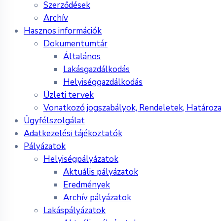
Szerződések
Archív
Hasznos információk
Dokumentumtár
Általános
Lakásgazdálkodás
Helyiséggazdálkodás
Üzleti tervek
Vonatkozó jogszabályok, Rendeletek, Határoz
Ügyfélszolgálat
Adatkezelési tájékoztatók
Pályázatok
Helyiségpályázatok
Aktuális pályázatok
Eredmények
Archív pályázatok
Lakáspályázatok