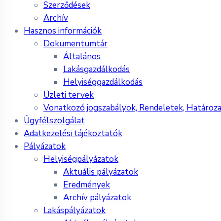
Szerződések
Archív
Hasznos információk
Dokumentumtár
Általános
Lakásgazdálkodás
Helyiséggazdálkodás
Üzleti tervek
Vonatkozó jogszabályok, Rendeletek, Határoz
Ügyfélszolgálat
Adatkezelési tájékoztatók
Pályázatok
Helyiségpályázatok
Aktuális pályázatok
Eredmények
Archív pályázatok
Lakáspályázatok