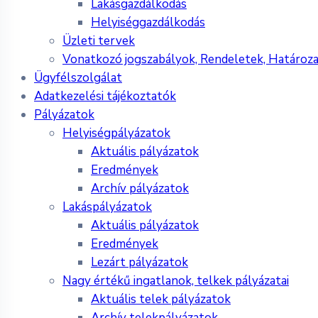
Lakásgazdálkodás
Helyiséggazdálkodás
Üzleti tervek
Vonatkozó jogszabályok, Rendeletek, Határoz
Ügyfélszolgálat
Adatkezelési tájékoztatók
Pályázatok
Helyiségpályázatok
Aktuális pályázatok
Eredmények
Archív pályázatok
Lakáspályázatok
Aktuális pályázatok
Eredmények
Lezárt pályázatok
Nagy értékű ingatlanok, telkek pályázatai
Aktuális telek pályázatok
Archív telekpályázatok