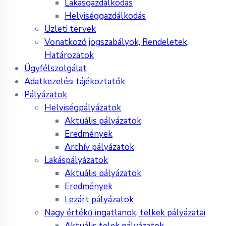
Lakásgazdálkodás
Helyiséggazdálkodás
Üzleti tervek
Vonatkozó jogszabályok, Rendeletek,
Határozatok
Ügyfélszolgálat
Adatkezelési tájékoztatók
Pályázatok
Helyiségpályázatok
Aktuális pályázatok
Eredmények
Archív pályázatok
Lakáspályázatok
Aktuális pályázatok
Eredmények
Lezárt pályázatok
Nagy értékű ingatlanok, telkek pályázatai
Aktuális telek pályázatok