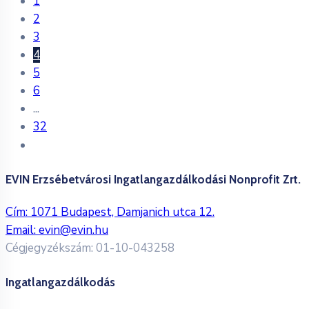
1
2
3
4
5
6
...
32
EVIN Erzsébetvárosi Ingatlangazdálkodási Nonprofit Zrt.
Cím: 1071 Budapest, Damjanich utca 12.
Email:
evin@evin.hu
Cégjegyzékszám: 01-10-043258
Ingatlangazdálkodás