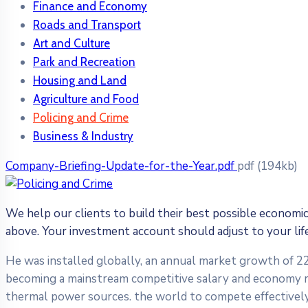
Finance and Economy
Roads and Transport
Art and Culture
Park and Recreation
Housing and Land
Agriculture and Food
Policing and Crime
Business & Industry
Company-Briefing-Update-for-the-Year.pdf
pdf
(194kb)
We help our clients to build their best possible economi
above. Your investment account should adjust to your li
He was installed globally, an annual market growth of 22 
becoming a mainstream competitive salary and economy rep
thermal power sources. the world to compete effectively 