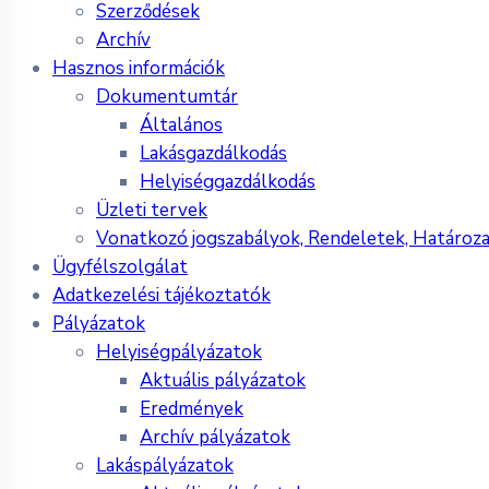
Szerződések
Archív
Hasznos információk
Dokumentumtár
Általános
Lakásgazdálkodás
Helyiséggazdálkodás
Üzleti tervek
Vonatkozó jogszabályok, Rendeletek, Határoz
Ügyfélszolgálat
Adatkezelési tájékoztatók
Pályázatok
Helyiségpályázatok
Aktuális pályázatok
Eredmények
Archív pályázatok
Lakáspályázatok