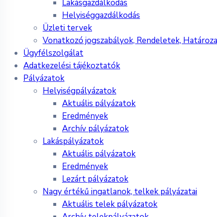
Lakásgazdálkodás
Helyiséggazdálkodás
Üzleti tervek
Vonatkozó jogszabályok, Rendeletek, Határoz
Ügyfélszolgálat
Adatkezelési tájékoztatók
Pályázatok
Helyiségpályázatok
Aktuális pályázatok
Eredmények
Archív pályázatok
Lakáspályázatok
Aktuális pályázatok
Eredmények
Lezárt pályázatok
Nagy értékű ingatlanok, telkek pályázatai
Aktuális telek pályázatok
Archív telekpályázatok